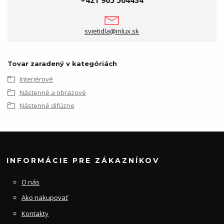
svietidla@inlux.sk
Tovar zaradený v kategóriách
Interiérové
Nástenné a obrazové
Nástenné difúzne
INFORMÁCIE PRE ZÁKAZNÍKOV
O nás
Ako nakupovať
Kontakty