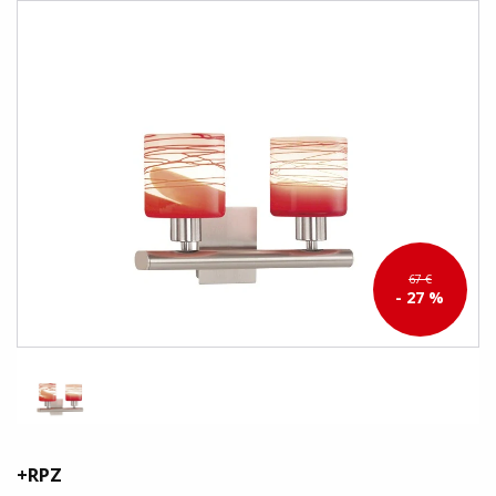
67 €
- 27 %
+RPZ