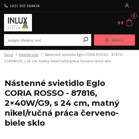
+421 905 564434
0
0 €
Menu
Úvod
Interiérové
Nástenné svietidlo Eglo CORIA ROSSO - 87816,
2×40W/G9, s 24 cm, matný nikel/ručná práca červeno-biele sklo
Nástenné svietidlo Eglo
CORIA ROSSO - 87816,
2×40W/G9, s 24 cm, matný
nikel/ručná práca červeno-
biele sklo