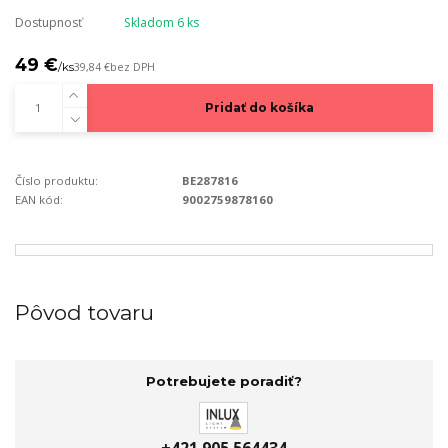
Dostupnosť
Skladom 6 ks
49 €
/
ks
39,84 €
bez DPH
Pridať do košíka
Číslo produktu:
BE287816
EAN kód:
9002759878160
Pôvod tovaru
Potrebujete poradiť?
+421 905 564434