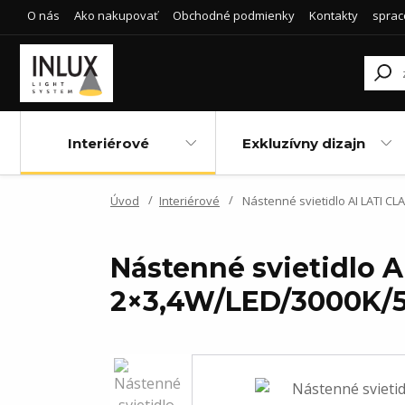
O nás
Ako nakupovať
Obchodné podmienky
Kontakty
sprac
Interiérové
Exkluzívny dizajn
Úvod
Interiérové
Nástenné svietidlo AI LATI CLA
Nástenné svietidlo 
2×3,4W/LED/3000K/500