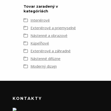
Tovar zaradený v
kategóriách
Interiérové
Exteriérové a priemyselné
Nástenné a obrazové
Kúpeľňové
Exteriérové a záhradné
Nástenné difúzne
Moderný dizajn
KONTAKTY