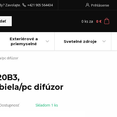
dy? Zavolajte.
+421 905 564434
Prihlásenie
0
ks
za
0 €
dať
Exteriérové a
Svetelné zdroje
priemyselné
a/pc difúzor
20B3,
biela/pc difúzor
Dostupnosť
Skladom 1 ks