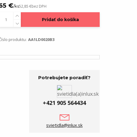
65 €
/
ks
52,85 €
bez DPH
Pridať do košíka
Číslo produktu:
AA1LD0020B3
Potrebujete poradiť?
+421 905 564434
svietidla@inlux.sk