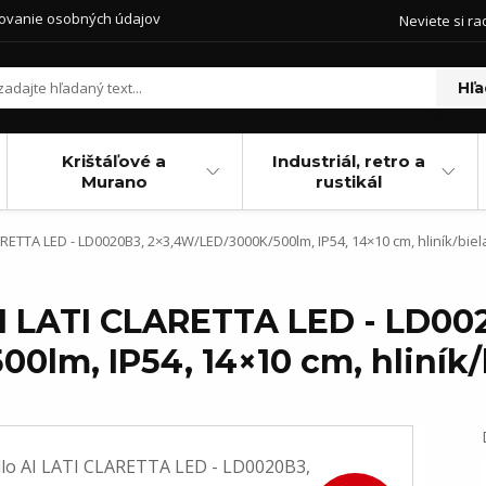
ovanie osobných údajov
Neviete si ra
Hľa
Krištáľové a
Industriál, retro a
Murano
rustikál
RETTA LED - LD0020B3, 2×3,4W/LED/3000K/500lm, IP54, 14×10 cm, hliník/biel
AI LATI CLARETTA LED - LD00
lm, IP54, 14×10 cm, hliník/