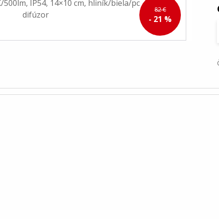
82 €
- 21 %