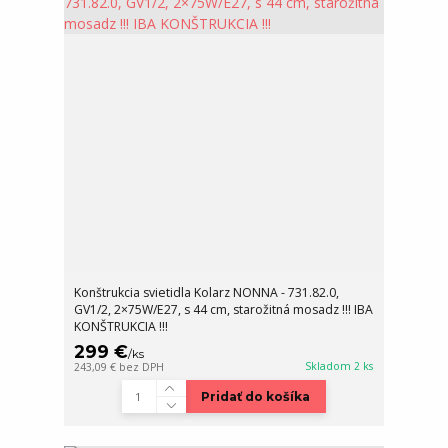
Konštrukcia svietidla Kolarz NONNA - 731.82.0,
GV1/2, 2×75W/E27, s 44 cm, starožitná mosadz !!! IBA
KONŠTRUKCIA !!!
299 €
/
ks
Skladom 2 ks
243,09 €
bez DPH
Pridať do košíka