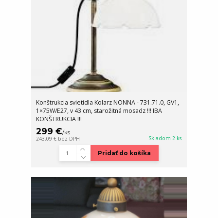
Konštrukcia svietidla Kolarz NONNA - 731.71.0, GV1,
1×75W/E27, v 43 cm, starožitná mosadz !!! IBA
KONŠTRUKCIA !!!
299 €
/
ks
Skladom 2 ks
243,09 €
bez DPH
Pridať do košíka