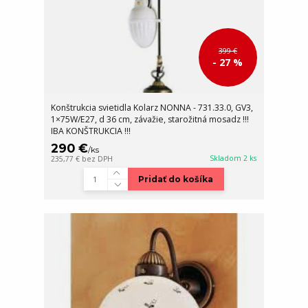
399 €
- 27 %
Konštrukcia svietidla Kolarz NONNA - 731.33.0, GV3,
1×75W/E27, d 36 cm, závažie, starožitná mosadz !!!
IBA KONŠTRUKCIA !!!
290 €
/
ks
Skladom 2 ks
235,77 €
bez DPH
Pridať do košíka