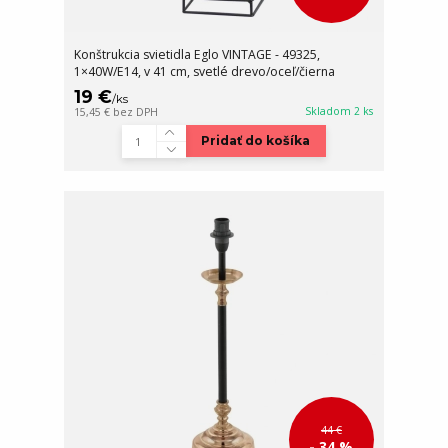
Konštrukcia svietidla Eglo VINTAGE - 49325,
1×40W/E14, v 41 cm, svetlé drevo/oceľ/čierna
19 €
/
ks
Skladom 2 ks
15,45 €
bez DPH
Pridať do košíka
44 €
- 34 %