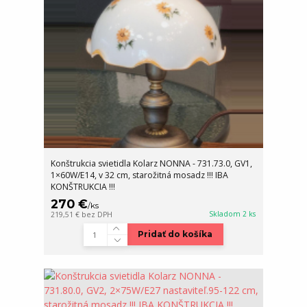
Konštrukcia svietidla Kolarz NONNA - 731.73.0, GV1,
1×60W/E14, v 32 cm, starožitná mosadz !!! IBA
KONŠTRUKCIA !!!
270 €
/
ks
Skladom 2 ks
219,51 €
bez DPH
Pridať do košíka