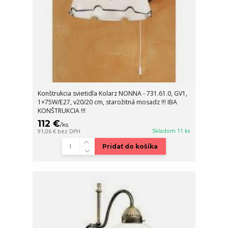
Konštrukcia svietidla Kolarz NONNA - 731.61.0, GV1,
1×75W/E27, v20/20 cm, starožitná mosadz !!! IBA
KONŠTRUKCIA !!!
112 €
/
ks
Skladom 11 ks
91,06 €
bez DPH
Pridať do košíka