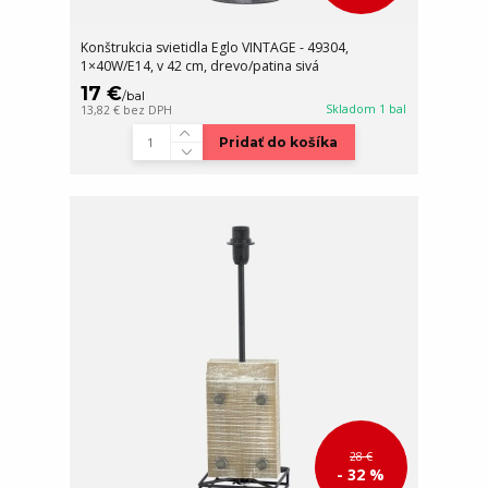
Konštrukcia svietidla Eglo VINTAGE - 49304,
1×40W/E14, v 42 cm, drevo/patina sivá
17 €
/
bal
Skladom 1 bal
13,82 €
bez DPH
Pridať do košíka
28 €
- 32 %