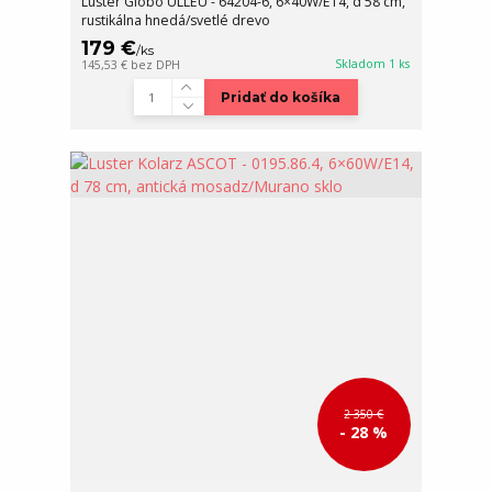
Luster Globo ULLEU - 64204-6, 6×40W/E14, d 58 cm,
rustikálna hnedá/svetlé drevo
179 €
/
ks
Skladom 1 ks
145,53 €
bez DPH
Pridať do košíka
2 350 €
- 28 %