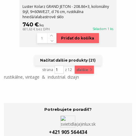
Luster Kolarz GRAND JETON - 208.86+3, koloniálny
štýl, 9×60W/E27, d 76 cm, rustikálna
hnedá/alabastrové sklo
740 €
/
ks
Skladom 1 ks
601,63 €
bez DPH
Pridať do košíka
Načítať ďalšie produkty (21)
strana
z 12
ďalšie
rustikálne, vintage & industrial. dizajn
Potrebujete poradiť?
+421 905 564434