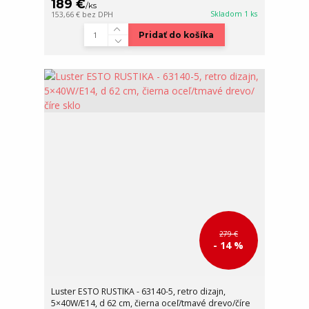
189 €
/
ks
Skladom 1 ks
153,66 €
bez DPH
Pridať do košíka
279 €
- 14 %
Luster ESTO RUSTIKA - 63140-5, retro dizajn,
5×40W/E14, d 62 cm, čierna oceľ/tmavé drevo/číre