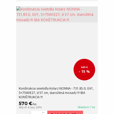
669 €
- 15 %
Konštrukcia svietidla Kolarz NONNA - 731.85.0, GV1,
5×75W/E27, d 57 cm, starožitná mosadz !!! IBA
KONŠTRUKCIA !!!
570 €
/
ks
Skladom 7 ks
463,41 €
bez DPH