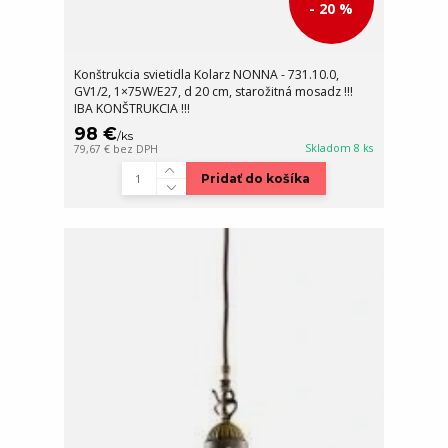
- 20 %
Konštrukcia svietidla Kolarz NONNA - 731.10.0,
GV1/2, 1×75W/E27, d 20 cm, starožitná mosadz !!!
IBA KONŠTRUKCIA !!!
98 €
/
ks
Skladom 8 ks
79,67 €
bez DPH
Pridať do košíka