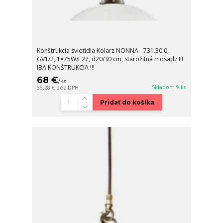
Konštrukcia svietidla Kolarz NONNA - 731.30.0,
GV1/2, 1×75W/E27, d20/30 cm, starožitná mosadz !!!
IBA KONŠTRUKCIA !!!
68 €
/
ks
Skladom 9 ks
55,28 €
bez DPH
Pridať do košíka