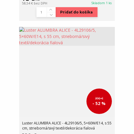
Skladom 1 ks
58,54 €
bez DPH
Pridať do košíka
390 €
- 52 %
Luster ALUMBRA ALICE - 4L29106/5, 5×60W/E14, s 55
cm, strieborná/sivý textil/dekorácia fialová