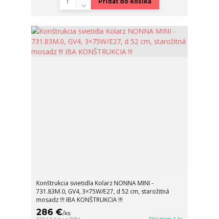
Pridať do košíka
Konštrukcia svietidla Kolarz NONNA MINI -
731.83M.0, GV4, 3×75W/E27, d 52 cm, starožitná
mosadz !!! IBA KONŠTRUKCIA !!!
286 €
/
ks
Skladom 1 ks