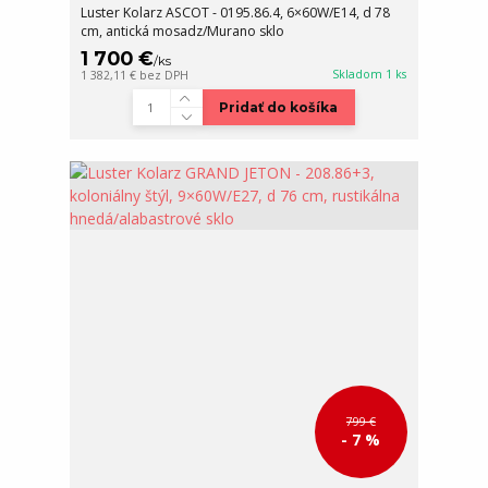
Luster Kolarz ASCOT - 0195.86.4, 6×60W/E14, d 78
cm, antická mosadz/Murano sklo
1 700 €
/
ks
Skladom 1 ks
1 382,11 €
bez DPH
Pridať do košíka
799 €
- 7 %