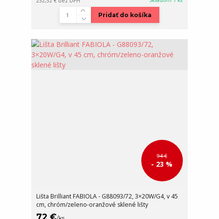
232,52 €
bez DPH
Pridať do košíka
94 €
- 23 %
Lišta Brilliant FABIOLA - G88093/72, 3×20W/G4, v 45
cm, chróm/zeleno-oranžové sklené lišty
72 €
/
ks