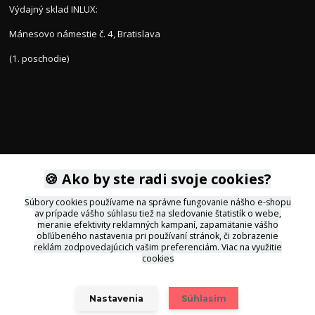
Výdajný sklad INLUX:
Mánesovo námestie č. 4, Bratislava
(1. poschodie)
🍪 Ako by ste radi svoje cookies?
KONTAKTY
Súbory cookies používame na správne fungovanie nášho e-shopu
av prípade vášho súhlasu tiež na sledovanie štatistík o webe,
+421 905 564434
meranie efektivity reklamných kampaní, zapamätanie vášho
obľúbeného nastavenia pri používaní stránok, či zobrazenie
reklám zodpovedajúcich vašim preferenciám.
Viac na využitie
svietidla@inlux.sk
cookies
Nastavenia
Súhlasím