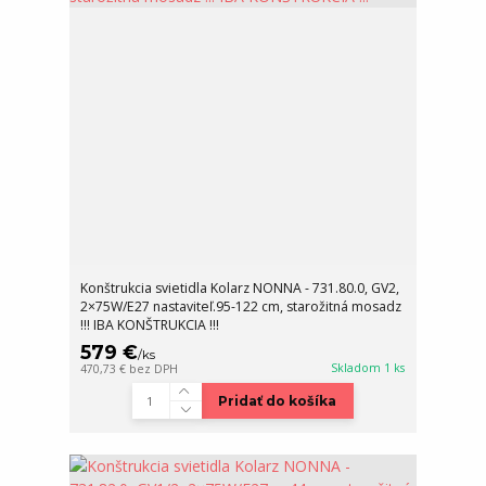
Konštrukcia svietidla Kolarz NONNA - 731.80.0, GV2,
2×75W/E27 nastaviteľ.95-122 cm, starožitná mosadz
!!! IBA KONŠTRUKCIA !!!
579 €
/
ks
Skladom 1 ks
470,73 €
bez DPH
Pridať do košíka