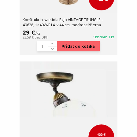
Konštrukcia svietidla Eglo VINTAGE TRUNGLE -
49628, 1×40W/E14, v 44 cm, meď/oceľ/čierna
29 €
/
ks
Skladom 3 ks
23,58 €
bez DPH
Pridať do košíka
122 €