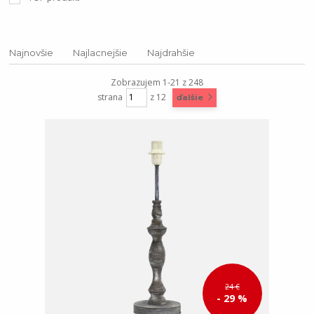
Najnovšie
Najlacnejšie
Najdrahšie
Zobrazujem 1-21 z 248
strana
z 12
ďalšie
24 €
- 29 %