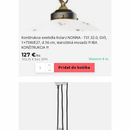
Konštrukcia svietidla Kolarz NONNA - 731.32.0, GV3,
1×75W/E27, d 36 cm, starožitná mosadz !!! IBA
KONŠTRUKCIA !!!
127 €
/
ks
Skladom 8 ks
103,25 €
bez DPH
Pridať do košíka