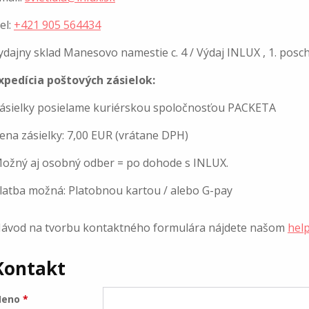
el:
+421 905 564434
ydajny sklad Manesovo namestie c. 4 / Výdaj INLUX , 1. posch
xpedícia poštových zásielok:
ásielky posielame kuriérskou spoločnosťou PACKETA
ena zásielky: 7,00 EUR (vrátane DPH)
ožný aj osobný odber = po dohode s INLUX.
latba možná: Platobnou kartou / alebo G-pay
ávod na tvorbu kontaktného formulára nájdete našom
hel
Kontakt
eno
*