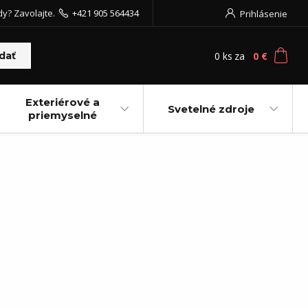
dy? Zavolajte.
+421 905 564434
Prihlásenie
0
ks
za
0 €
dať
Exteriérové a
Svetelné zdroje
priemyselné