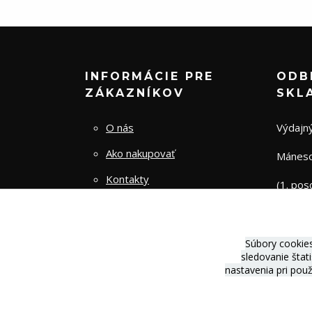
INFORMÁCIE PRE
ODB
ZÁKAZNÍKOV
SKL
O nás
Výdajný
Ako nakupovať
Mánesov
Kontakty
(1. pos
Obchodné podmienky
Zásady spracovania osobných
Súbory cookie
údajov
sledovanie štat
nastavenia pri pou