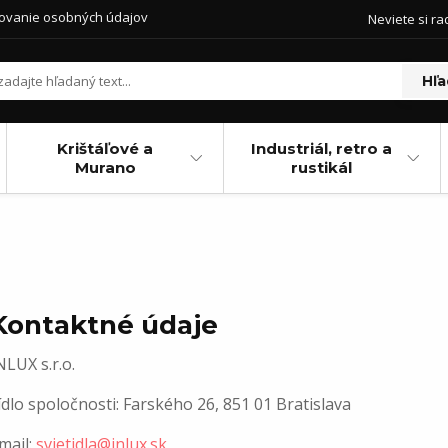
ovanie osobných údajov
Neviete si ra
Hľa
Krištáľové a
Industriál, retro a
Murano
rustikál
Kontaktné údaje
NLUX s.r.o.
ídlo spoločnosti: Farského 26, 851 01 Bratislava
mail:
svietidla@inlux.sk