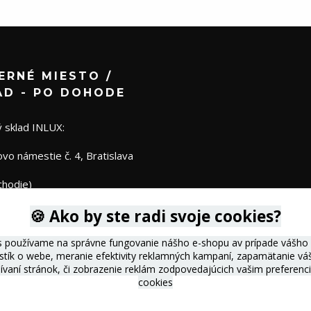
ERNÉ MIESTO /
AD - PO DOHODE
 sklad INLUX:
o námestie č. 4, Bratislava
chodie)
🍪 Ako by ste radi svoje cookies?
s používame na správne fungovanie nášho e-shopu av prípade vášho s
istík o webe, meranie efektivity reklamných kampaní, zapamätanie 
žívaní stránok, či zobrazenie reklám zodpovedajúcich vašim preferen
cookies