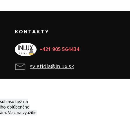
KONTAKTY
+421 905 564434
svietidla@inlux.sk
úhlasu tiež na
vášho obľúbeného
ciám.
Viac na využitie