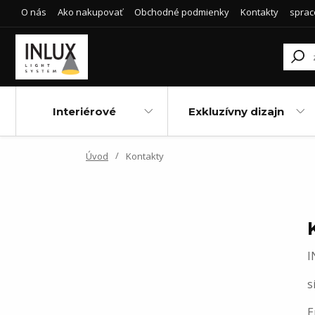
O nás
Ako nakupovať
Obchodné podmienky
Kontakty
sprac
Interiérové
Exkluzívny dizajn
Úvod
Kontakty
I
s
E