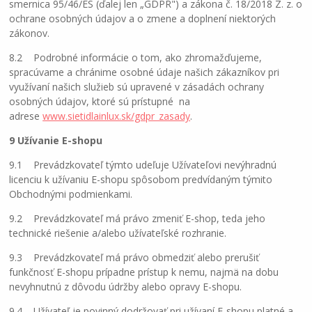
smernica 95/46/ES (ďalej len „GDPR") a zákona č. 18/2018 Z. z. o
ochrane osobných údajov a o zmene a doplnení niektorých
zákonov.
8.2 Podrobné informácie o tom, ako zhromažďujeme,
spracúvame a chránime osobné údaje našich zákazníkov pri
využívaní našich služieb sú upravené v zásadách ochrany
osobných údajov, ktoré sú prístupné na
adrese
www.sietidlainlux.sk/gdpr_zasady
.
9 Užívanie E-shopu
9.1 Prevádzkovateľ týmto udeľuje Užívateľovi nevýhradnú
licenciu k užívaniu E-shopu spôsobom predvídaným týmito
Obchodnými podmienkami.
9.2 Prevádzkovateľ má právo zmeniť E-shop, teda jeho
technické riešenie a/alebo užívateľské rozhranie.
9.3 Prevádzkovateľ má právo obmedziť alebo prerušiť
funkčnosť E-shopu prípadne prístup k nemu, najmä na dobu
nevyhnutnú z dôvodu údržby alebo opravy E-shopu.
9.4 Užívateľ je povinný dodržovať pri užívaní E-shopu platné a