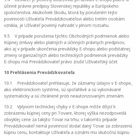
účinné právne predpisy Slovenskej republiky a Európskeho
spoločenstva. Akúkoľvek škodu, ktorá by porušením tejto
povinnosti Užívateľa Prevádzkovateľovi alebo tretím osobám
vznikla, je Užívateľ povinný nahradiť v plnom rozsahu.
9.5 V prípade porušenia týchto Obchodných podmienok alebo
Kúpnej zmluvy alebo platných a účinných právnych predpisov,
ako aj v prípade ukončenia prevádzky E-shopu alebo podstatnej
zmeny organizačných alebo technických podmienok prevádzky
E-shopu má Prevádzkovateľ právo zrušiť Užívateľský účet.
10 Prehlásenia Prevádzkovateľa
10.1 Prevádzkovateľ prehlasuje, že záznamy údajov v E-shope,
ako elektronickom systéme, sú spoľahlivé a sú vykonávané
systematicky a sú chránené proti neautorizovaným zmenám.
10.2 Vplyvom technickej chyby v E-shope môže dôjsť k
zobrazeniu kúpnej ceny pri Tovare, ktorej výška nezodpovedá
obvyklej cene za takýto Tovar na trhu; v takomto prípade
Prevádzkovateľ nemá povinnosť dodať daný Tovar za zobrazenú
kúpnu cenu, kontaktuje Užívateľa a oznámi mu skutočnú kúpnu