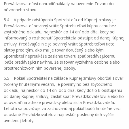
Prevádzkovateľovi nahradiť náklady na uvedenie Tovaru do
pôvodného stavu.
5.4 V prípade odstúpenia Spotrebiteľa od Kúpnej zmluvy je
Prevádzkovateľ povinný vrátiť Spotrebiteľovi kúpnu cenu bez
zbytočného odkladu, najneskôr do 14 dní odo dňa, kedy bol
informovaný o rozhodnutí Spotrebiteľa odstúpiť od danej Kúpnej
zmluvy. Predávajúci nie je povinný vrátiť Spotrebiteľovi tieto
platby pred tým, ako mu je tovar doručený alebo kým
Spotrebiteľ nepreukáže zaslanie tovaru späť predávajúcemu,
ibaže predávajúci navrhne, že si tovar vyzdvihne osobne alebo
prostredníctvom ním poverenej osoby.
5.5 Pokiaľ Spotrebiteľ na základe Kúpnej zmluvy obdržal Tovar
tvorený hnuteľnými vecami, je povinný ho bez zbytočného
odkladu, najneskôr do 14 dní odo dňa, kedy došlo k odstúpeniu
od danej Kúpnej zmluvy, zaslať späť Prevádzkovateľovi alebo ho
odovzdať na adrese prevádzky alebo sídla Prevádzkovateľa.
Lehota sa považuje za zachovanú aj pokiaľ budú hnuteľné veci
odoslané Prevádzkovateľovi najneskôr posledný deň vyššie
uvedenej lehoty.