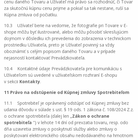
cenu daného Tovaru a Užívateľ má právo sa rozhodnúť, či Tovar
za skutočnú kúpnu cenu prijme a pokiaľ sa tak nestane, ruší sa
Kúpna zmluva od počiatku.
10.3 Užívateľ berie na vedomie, že fotografie pri Tovare v E-
shope môžu byť ilustrované, alebo môžu pôsobiť skresľujúcim
dojmom v dôsledku ich prevedenia do zobrazenia v technickom
prostriedku Užívateľa, preto je Užívateľ povinný sa vždy
oboznámiť s celým popisom daného Tovaru a v prípade
nejasností kontaktovať Prevádzkovateľa.
10.4 Kontaktné údaje Prevádzkovateľa pre komunikáciu s
Užívateľom sú uvedené v užívateľskom rozhraní E-shopu
v sekcii
Kontakty
.
11 Právo na odstúpenie od Kúpnej zmluvy Spotrebiteľom
11.1 Spotrebiteľ je oprávnený odstúpiť od Kúpnej zmluvy bez
udania dôvodu v súlade s ust. § 19 ods. 1 zákona č. 108/2024 Z.z.
o ochrane spotrebiteľa (ďalej len „
Zákon o ochrane
spotrebiteľa
") v lehote 14 dní od prevzatia tovaru, resp. odo
dňa uzavretia zmluvy o poskytnutí služby alebo zmluvy o
poskytovaní elektronického obsahu nedodávaného na hmotnom