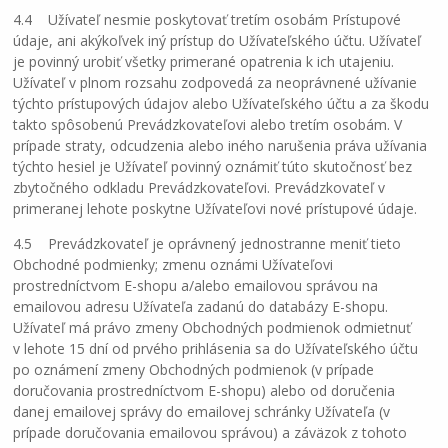
4.4 Užívateľ nesmie poskytovať tretím osobám Prístupové
údaje, ani akýkoľvek iný prístup do Užívateľského účtu. Užívateľ
je povinný urobiť všetky primerané opatrenia k ich utajeniu.
Užívateľ v plnom rozsahu zodpovedá za neoprávnené užívanie
týchto prístupových údajov alebo Užívateľského účtu a za škodu
takto spôsobenú Prevádzkovateľovi alebo tretím osobám. V
prípade straty, odcudzenia alebo iného narušenia práva užívania
týchto hesiel je Užívateľ povinný oznámiť túto skutočnosť bez
zbytočného odkladu Prevádzkovateľovi. Prevádzkovateľ v
primeranej lehote poskytne Užívateľovi nové prístupové údaje.
4.5 Prevádzkovateľ je oprávnený jednostranne meniť tieto
Obchodné podmienky; zmenu oznámi Užívateľovi
prostredníctvom E-shopu a/alebo emailovou správou na
emailovou adresu Užívateľa zadanú do databázy E-shopu.
Užívateľ má právo zmeny Obchodných podmienok odmietnuť
v lehote 15
dní od prvého prihlásenia sa do Užívateľského účtu
po oznámení zmeny Obchodných podmienok (v prípade
doručovania prostredníctvom E-shopu) alebo od doručenia
danej emailovej správy do emailovej schránky Užívateľa (v
prípade doručovania emailovou správou) a záväzok z tohoto