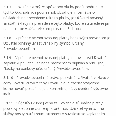
3.1.7 Pokiaľ niektorý zo spôsobov platby podľa bodu 3.1.6
týchto Obchodných podmienok obsahuje informácie o
nákladoch na prevedenie takejto platby, je Užívateľ povinný
znášať náklady na prevedenie tejto platby, ktoré sú uvedené pri
danej platbe v užívateľskom prostredí E-shopu.
3.1.8 V prípade bezhotovostnej platby bankovým prevodom je
Užívateľ povinný uviesť variabilný symbol určený
Prevádzkovateľom.
3.1.9 V prípade bezhotovostnej platby je povinnosť Užívateľa
zaplatiť kúpnu cenu splnená momentom pripísania príslušnej
čiastky na bankový účet určený Prevádzkovateľom.
3.1.10 Prevádzkovateľ má právo poskytnúť Užívateľovi zľavu z
ceny Tovaru. Zľavy z ceny Tovaru nie je možné vzájomne
kombinovať, pokiaľ nie je u konkrétnej zľavy uvedené výslovne
inak.
3.1.11 Súčasťou kúpnej ceny za Tovar nie sú žiadne platby,
poplatky alebo iné odmeny, ktoré musí Užívateľ vynaložiť na
služby poskytnuté tretími stranami v súvislosti so zaplatením