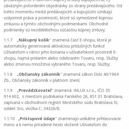
záväzným potvrdením objednávky zo strany predávajúceho. Od
tohto momentu medzi predávajúcim a kupujúcim vznikajú
vzájomné práva a povinnosti, ktoré sú vymedzené kúpnou
zmluvou a týmito obchodnými podmienkami. Obchodné
podmienky sú neoddeliteľnou súčasťou kúpnej zmluvy;
1.1.7 „
Nákupný košík
" znamená časť E-shopu, ktorá je
automaticky generovaná aktiváciou príslušných funkcií
Užívateľom v rámci jeho konania v užívateľskom prostredí E-
shopu, najmä pridaním alebo odebraním Tovaru, resp. Služby
alebo zmenou množstva vybraného Tovaru, resp. Služby;
1.1.8 „
Občiansky zákonník
" znamená zákon číslo 40/1964
Zb., Občiansky zákonník v platnom znení;
1.1.9 „
Prevádzkovateľ
" znamená: INLUX s.r.o., IČO 35
914 602, s miestom podnikania Farského 26, 851 01 Bratislava,
zapísaná v obchodnom registri Mestského súdu Bratislava IV,
oddiel: Sro, vložka č.: 34326/B;
1.1.10 „
Prístupové údaje
" znamenajú unikátne prihlasovacie
meno a k nemu priradené heslo vložené Užívateľom do