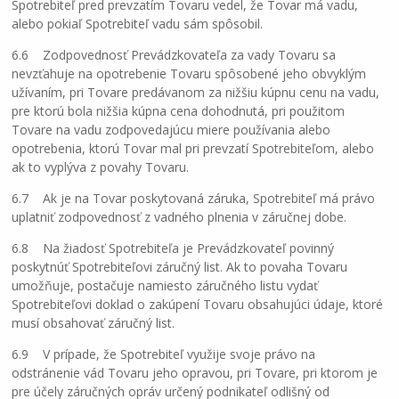
Spotrebiteľ pred prevzatím Tovaru vedel, že Tovar má vadu,
alebo pokiaľ Spotrebiteľ vadu sám spôsobil.
6.6 Zodpovednosť Prevádzkovateľa za vady Tovaru sa
nevzťahuje na opotrebenie Tovaru spôsobené jeho obvyklým
užívaním, pri Tovare predávanom za nižšiu kúpnu cenu na vadu,
pre ktorú bola nižšia kúpna cena dohodnutá, pri použitom
Tovare na vadu zodpovedajúcu miere používania alebo
opotrebenia, ktorú Tovar mal pri prevzatí Spotrebiteľom, alebo
ak to vyplýva z povahy Tovaru.
6.7 Ak je na Tovar poskytovaná záruka, Spotrebiteľ má právo
uplatniť zodpovednosť z vadného plnenia v záručnej dobe.
6.8 Na žiadosť Spotrebiteľa je Prevádzkovateľ povinný
poskytnúť Spotrebiteľovi záručný list. Ak to povaha Tovaru
umožňuje, postačuje namiesto záručného listu vydať
Spotrebiteľovi doklad o zakúpení Tovaru obsahujúci údaje, ktoré
musí obsahovať záručný list.
6.9 V prípade, že Spotrebiteľ využije svoje právo na
odstránenie vád Tovaru jeho opravou, pri Tovare, pri ktorom je
pre účely záručných opráv určený podnikateľ odlišný od