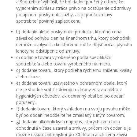
a Spotrebiteľ vyhlásil, že bol riadne poučený o tom, že
vyjadrením súhlasu stráca právo na odstúpenie od zmluvy
po úplnom poskytnutí služby, ak je podľa zmluvy
spotrebiteľ povinný zaplatiť cenu,
b) dodanie alebo poskytnutie produktu, ktorého cena
závisí od pohybu cien na finančnom trhu, ktorý obchodník
nemôže ovplyvniť a ku ktorému môže dôjsť počas plynutia
lehoty na odstúpenie od zmluvy,
c) dodanie tovaru vyrobeného podľa špecifikácií
spotrebiteľa alebo tovaru vyrobeného na mieru,
d) dodanie tovaru, ktorý podlieha rýchlemu zníženiu kvality
alebo skaze,
e) dodanie tovaru uzavretého v ochrannom obale, ktorý
nie je vhodné vrátiť z dôvodu ochrany zdravia alebo z
hygienických dôvodov, ak ochranný obal bol po dodaní
porušený,
f) dodanie tovaru, ktorý vzhľadom na svoju povahu môže
byť po dodaní neoddeliteľne zmiešaný s iným tovarom,
g) dodanie alkoholických nápojov, ktorých cena bola
dohodnutá v čase uzavretia zmluvy, pričom ich dodanie je
možné uskutočniť najskôr po 30 dňoch a ich cena závisí