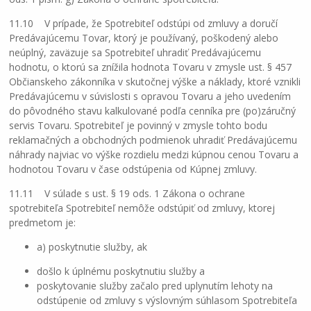
11.10 V prípade, že Spotrebiteľ odstúpi od zmluvy a doručí
Predávajúcemu Tovar, ktorý je používaný, poškodený alebo
neúplný, zaväzuje sa Spotrebiteľ uhradiť Predávajúcemu
hodnotu, o ktorú sa znížila hodnota Tovaru v zmysle ust. § 457
Občianskeho zákonníka v skutočnej výške a náklady, ktoré vznikli
Predávajúcemu v súvislosti s opravou Tovaru a jeho uvedením
do pôvodného stavu kalkulované podľa cenníka pre (po)záručný
servis Tovaru. Spotrebiteľ je povinný v zmysle tohto bodu
reklamačných a obchodných podmienok uhradiť Predávajúcemu
náhrady najviac vo výške rozdielu medzi kúpnou cenou Tovaru a
hodnotou Tovaru v čase odstúpenia od Kúpnej zmluvy.
11.11 V súlade s ust. § 19 ods. 1 Zákona o ochrane
spotrebiteľa Spotrebiteľ nemôže odstúpiť od zmluvy, ktorej
predmetom je:
a) poskytnutie služby, ak
došlo k úplnému poskytnutiu služby a
poskytovanie služby začalo pred uplynutím lehoty na
odstúpenie od zmluvy s výslovným súhlasom Spotrebiteľa