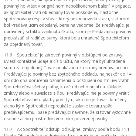
povinný ho vrátiť v originálnom nepoškodenom balení. V prípade,
ak Spotrebiteľ vráti objednaný tovar poškodený, čiastočne
spotrebovaný resp. v stave, ktorý nezodpovedá stavu, v ktorom
bol Predávajúcim odoslaný, berie na vedomie, že Predávajúci je
oprávnený si takto vzniknutú škodu, ktorú je Predávajúci povinný
preukázať, uhradiť zo sumy, ktorá bola uhradená Spotrebiteľom
za objednaný tovar.
11.6 Spotrebiteľ je zároveň povinný v odstúpení od zmluvy
uviesť kontaktné údaje a číslo účtu, na ktorý má byť uhradená
suma za objednaný Tovar poukázaná zo strany predávajúceho.
Predávajúci je povinný bez zbytočného odkladu, najneskôr do 14
dní odo dňa doručenia oznámenia o odstúpení od zmluvy vrátiť
Spotrebiteľovi všetky platby, ktoré od neho prijal na základe
zmluvy alebo v súvislosti s ňou. Predávajúci nie je povinný vrátiť
Spotrebiteľovi tieto platby pred tým, ako mu je tovar doručený
alebo kým Spotrebiteľ nepreukáže zaslanie tovaru späť
predávajúcemu, ibaže predávajúci navrhne, že si tovar vyzdvihne
osobne alebo prostredníctvom ním poverenej osoby.
11.7 Ak Spotrebiteľ odstúpi od Kúpnej zmluvy podľa bodu 11.1.
týchto Obchodných podmienok, tá sa zrušuje od počiatku, ako