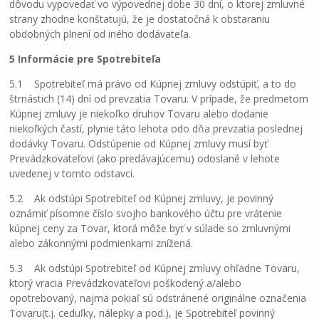
dôvodu vypovedať vo výpovednej dobe 30 dní, o ktorej zmluvné
strany zhodne konštatujú, že je dostatočná k obstaraniu
obdobných plnení od iného dodávateľa.
5 Informácie pre Spotrebiteľa
5.1 Spotrebiteľ má právo od Kúpnej zmluvy odstúpiť, a to do
štrnástich (14) dní od prevzatia Tovaru. V prípade, že predmetom
Kúpnej zmluvy je niekoľko druhov Tovaru alebo dodanie
niekoľkých častí, plynie táto lehota odo dňa prevzatia poslednej
dodávky Tovaru. Odstúpenie od Kúpnej zmluvy musí byť
Prevádzkovateľovi (ako predávajúcemu) odoslané v lehote
uvedenej v tomto odstavci.
5.2 Ak odstúpi Spotrebiteľ od Kúpnej zmluvy, je povinný
oznámiť písomne číslo svojho bankového účtu pre vrátenie
kúpnej ceny za Tovar, ktorá môže byť v súlade so zmluvnými
alebo zákonnými podmienkami znížená.
5.3 Ak odstúpi Spotrebiteľ od Kúpnej zmluvy ohľadne Tovaru,
ktorý vracia Prevádzkovateľovi poškodený a/alebo
opotrebovaný, najmä pokiaľ sú odstránené originálne označenia
Tovaru(t.j. ceduľky, nálepky a pod.), je Spotrebiteľ povinný