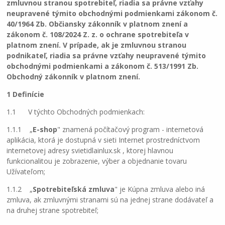
zmluvnou stranou spotrebiteľ, riadia sa právne vzťahy
neupravené týmito obchodnými podmienkami zákonom č.
40/1964 Zb. Občiansky zákonník v platnom znení a
zákonom č. 108/2024 Z. z. o ochrane spotrebiteľa v
platnom znení. V prípade, ak je zmluvnou stranou
podnikateľ, riadia sa právne vzťahy neupravené týmito
obchodnými podmienkami a zákonom č. 513/1991 Zb.
Obchodný zákonník v platnom znení.
1 Definície
1.1 V týchto Obchodných podmienkach:
1.1.1 „
E-shop
" znamená počítačový program - internetová
aplikácia, ktorá je dostupná v sieti Internet prostredníctvom
internetovej adresy svietidlainlux.sk , ktorej hlavnou
funkcionalitou je zobrazenie, výber a objednanie tovaru
Užívateľom;
1.1.2 „
Spotrebiteľská zmluva
" je Kúpna zmluva alebo iná
zmluva, ak zmluvnými stranami sú na jednej strane dodávateľ a
na druhej strane spotrebiteľ;