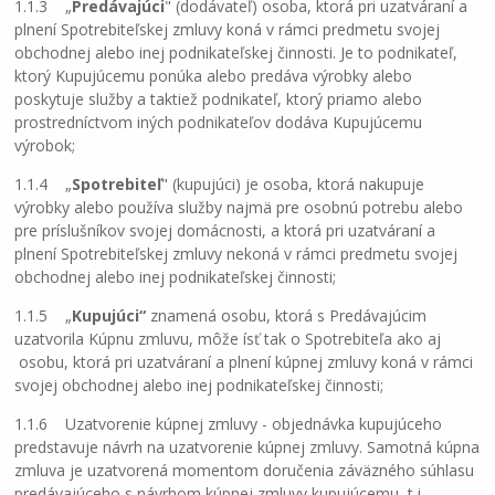
1.1.3 „
Predávajúci
" (dodávateľ) osoba, ktorá pri uzatváraní a
plnení Spotrebiteľskej zmluvy koná v rámci predmetu svojej
obchodnej alebo inej podnikateľskej činnosti. Je to podnikateľ,
ktorý Kupujúcemu ponúka alebo predáva výrobky alebo
poskytuje služby a taktiež podnikateľ, ktorý priamo alebo
prostredníctvom iných podnikateľov dodáva Kupujúcemu
výrobok;
1.1.4 „
Spotrebiteľ
" (kupujúci) je osoba, ktorá nakupuje
výrobky alebo používa služby najmä pre osobnú potrebu alebo
pre príslušníkov svojej domácnosti, a ktorá pri uzatváraní a
plnení Spotrebiteľskej zmluvy nekoná v rámci predmetu svojej
obchodnej alebo inej podnikateľskej činnosti;
1.1.5 „
Kupujúci“
znamená osobu, ktorá s Predávajúcim
uzatvorila Kúpnu zmluvu, môže ísť tak o Spotrebiteľa ako aj
osobu, ktorá pri uzatváraní a plnení kúpnej zmluvy koná v rámci
svojej obchodnej alebo inej podnikateľskej činnosti;
1.1.6 Uzatvorenie kúpnej zmluvy - objednávka kupujúceho
predstavuje návrh na uzatvorenie kúpnej zmluvy. Samotná kúpna
zmluva je uzatvorená momentom doručenia záväzného súhlasu
predávajúceho s návrhom kúpnej zmluvy kupujúcemu, t.j.