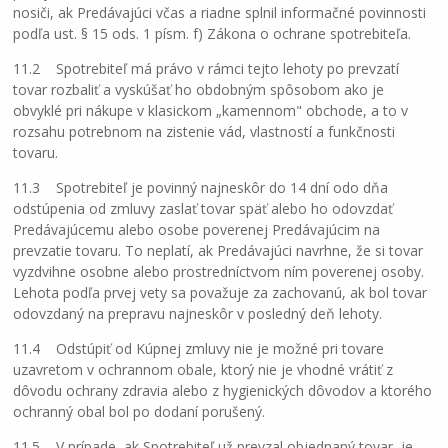
nosiči, ak Predávajúci včas a riadne splnil informačné povinnosti
podľa ust. § 15 ods. 1 písm. f) Zákona o ochrane spotrebiteľa.
11.2 Spotrebiteľ má právo v rámci tejto lehoty po prevzatí
tovar rozbaliť a vyskúšať ho obdobným spôsobom ako je
obvyklé pri nákupe v klasickom „kamennom" obchode, a to v
rozsahu potrebnom na zistenie vád, vlastností a funkčnosti
tovaru.
11.3 Spotrebiteľ je povinný najneskôr do 14 dní odo dňa
odstúpenia od zmluvy zaslať tovar späť alebo ho odovzdať
Predávajúcemu alebo osobe poverenej Predávajúcim na
prevzatie tovaru. To neplatí, ak Predávajúci navrhne, že si tovar
vyzdvihne osobne alebo prostredníctvom ním poverenej osoby.
Lehota podľa prvej vety sa považuje za zachovanú, ak bol tovar
odovzdaný na prepravu najneskôr v posledný deň lehoty.
11.4 Odstúpiť od Kúpnej zmluvy nie je možné pri tovare
uzavretom v ochrannom obale, ktorý nie je vhodné vrátiť z
dôvodu ochrany zdravia alebo z hygienických dôvodov a ktorého
ochranný obal bol po dodaní porušený.
11.5 V prípade, ak Spotrebiteľ už prevzal objednaný tovar, je