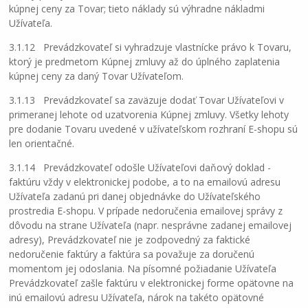
kúpnej ceny za Tovar; tieto náklady sú výhradne nákladmi
Užívateľa.
3.1.12 Prevádzkovateľ si vyhradzuje vlastnícke právo k Tovaru,
ktorý je predmetom Kúpnej zmluvy až do úplného zaplatenia
kúpnej ceny za daný Tovar Užívateľom.
3.1.13 Prevádzkovateľ sa zaväzuje dodať Tovar Užívateľovi v
primeranej lehote od uzatvorenia Kúpnej zmluvy. Všetky lehoty
pre dodanie Tovaru uvedené v užívateľskom rozhraní E-shopu sú
len orientačné.
3.1.14 Prevádzkovateľ odošle Užívateľovi daňový doklad -
faktúru vždy v elektronickej podobe, a to na emailovú adresu
Užívateľa zadanú pri danej objednávke do Užívateľského
prostredia E-shopu. V prípade nedoručenia emailovej správy z
dôvodu na strane Užívateľa (napr. nesprávne zadanej emailovej
adresy), Prevádzkovateľ nie je zodpovedný za faktické
nedoručenie faktúry a faktúra sa považuje za doručenú
momentom jej odoslania. Na písomné požiadanie Užívateľa
Prevádzkovateľ zašle faktúru v elektronickej forme opätovne na
inú emailovú adresu Užívateľa, nárok na takéto opätovné