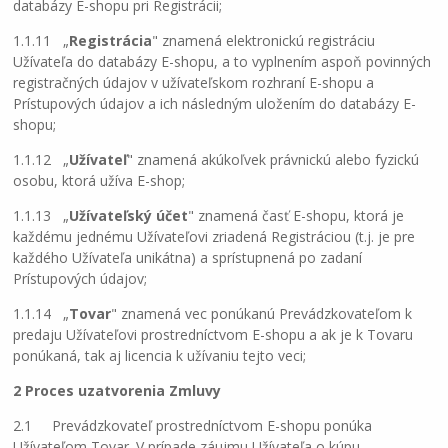
databázy E-shopu pri Registrácii;
1.1.11 „
Registrácia
" znamená elektronickú registráciu
Užívateľa do databázy E-shopu, a to vyplnením aspoň povinných
registračných údajov v užívateľskom rozhraní E-shopu a
Prístupových údajov a ich následným uložením do databázy E-
shopu;
1.1.12 „
Užívateľ
" znamená akúkoľvek právnickú alebo fyzickú
osobu, ktorá užíva E-shop;
1.1.13 „
Užívateľský účet
" znamená časť E-shopu, ktorá je
každému jednému Užívateľovi zriadená Registráciou (t.j. je pre
každého Užívateľa unikátna) a sprístupnená po zadaní
Prístupových údajov;
1.1.14 „
Tovar
" znamená vec ponúkanú Prevádzkovateľom k
predaju Užívateľovi prostredníctvom E-shopu a ak je k Tovaru
ponúkaná, tak aj licencia k užívaniu tejto veci;
2 Proces uzatvorenia Zmluvy
2.1 Prevádzkovateľ prostredníctvom E-shopu ponúka
Užívateľom Tovar. V prípade záujmu Užívateľa o kúpu