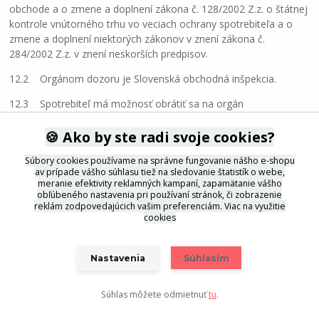
obchode a o zmene a doplnení zákona č. 128/2002 Z.z. o štátnej
kontrole vnútorného trhu vo veciach ochrany spotrebiteľa a o
zmene a doplnení niektorých zákonov v znení zákona č.
284/2002 Z.z. v znení neskorších predpisov.
12.2 Orgánom dozoru je Slovenská obchodná inšpekcia.
12.3 Spotrebiteľ má možnosť obrátiť sa na orgán
alternatívneho riešenia spotrebiteľských sporov, ktorý je (i keď
len nezáväzne) oprávnený posudzovať prípadné spory medzi
🍪 Ako by ste radi svoje cookies?
Spotrebiteľom ako zákazníkom E-shopu a Prevádzkovateľom E-
Súbory cookies používame na správne fungovanie nášho e-shopu
shopu.
av prípade vášho súhlasu tiež na sledovanie štatistík o webe,
meranie efektivity reklamných kampaní, zapamätanie vášho
12.4 Tieto obchodné a reklamačné podmienky nadobúdajú
obľúbeného nastavenia pri používaní stránok, či zobrazenie
účinnosť voči Kupujúcemu uzavretím Kúpnej zmluvy a voči
reklám zodpovedajúcich vašim preferenciám.
Viac na využitie
cookies
Užívateľovi začatím vypĺňania žiadosti o Registráciu.
13 Rozhodné právo
Nastavenia
Súhlasím
13.1 Tieto Obchodné podmienky, ako aj Kúpna zmluva, sa
riadia právnym poriadkom Slovenskej republiky.
Súhlas môžete odmietnuť
tu
.
14 Účinnosť