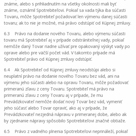
známe, alebo s prihliadnutím na všetky okolnosti mali byť
známe, oznámil Spotrebiteľovi. Pokiaľ sa vada týka iba súčasti
Tovaru, môže Spotrebiteľ požadovať len výmenu danej súčasti
tovaru; ak to nie je možné, má právo odstúpiť od Kúpnej zmluvy.
6.3 Právo na dodanie nového Tovaru, alebo výmenu súčasti
tovaru má Spotrebiteľ aj v prípade odstrániteľnej vady, pokiaľ
nemôže daný Tovar riadne užívať pre opakovaný výskyt vady po
oprave alebo pre väčší počet vád. V takomto prípade má
Spotrebiteľ právo od Kúpnej zmluvy odstúpiť.
6.4 Ak Spotrebiteľ od Kúpnej zmluvy neodstúpi alebo si
neuplatní právo na dodanie nového Tovaru bez vád, ani na
výmenu jeho súčasti alebo na opravu Tovaru, môže požadovať
primeranú zľavu z ceny Tovaru. Spotrebiteľ má právo na
primeranú zľavu z ceny Tovaru aj v prípade, že mu
Prevádzkovateľ nemôže dodať nový Tovar bez vád, vymeniť
jeho súčasť alebo Tovar opraviť, ako aj v prípade, že
Prevádzkovateľ nezjedná nápravu v primeranej dobe, alebo ak
by zjednanie nápravy spôsobilo Spotrebiteľovi značné obtiaže.
6.5 Právo z vadného plnenia Spotrebiteľovi neprináleží, pokiaľ