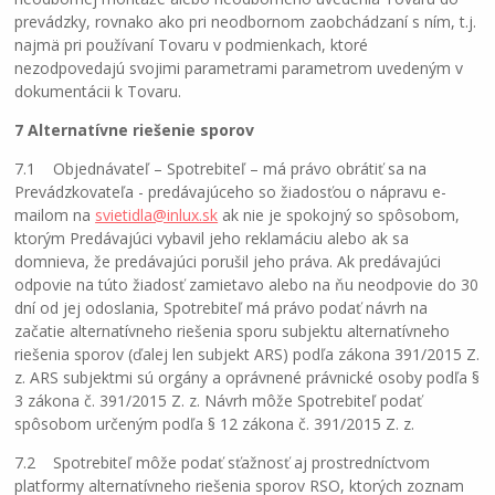
prevádzky, rovnako ako pri neodbornom zaobchádzaní s ním, t.j.
najmä pri používaní Tovaru v podmienkach, ktoré
nezodpovedajú svojimi parametrami parametrom uvedeným v
dokumentácii k Tovaru.
7 Alternatívne riešenie sporov
7.1 Objednávateľ – Spotrebiteľ – má právo obrátiť sa na
Prevádzkovateľa - predávajúceho so žiadosťou o nápravu e-
mailom na
svietidla@inlux.sk
ak nie je spokojný so spôsobom,
ktorým Predávajúci vybavil jeho reklamáciu alebo ak sa
domnieva, že predávajúci porušil jeho práva. Ak predávajúci
odpovie na túto žiadosť zamietavo alebo na ňu neodpovie do 30
dní od jej odoslania, Spotrebiteľ má právo podať návrh na
začatie alternatívneho riešenia sporu subjektu alternatívneho
riešenia sporov (ďalej len subjekt ARS) podľa zákona 391/2015 Z.
z. ARS subjektmi sú orgány a oprávnené právnické osoby podľa §
3 zákona č. 391/2015 Z. z. Návrh môže Spotrebiteľ podať
spôsobom určeným podľa § 12 zákona č. 391/2015 Z. z.
7.2 Spotrebiteľ môže podať sťažnosť aj prostredníctvom
platformy alternatívneho riešenia sporov RSO, ktorých zoznam