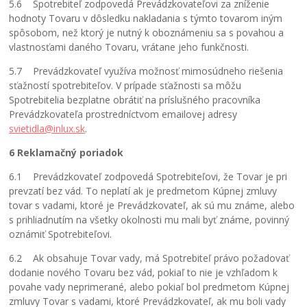
5.6 Spotrebiteľ zodpovedá Prevádzkovateľovi za zníženie
hodnoty Tovaru v dôsledku nakladania s týmto tovarom iným
spôsobom, než ktorý je nutný k oboznámeniu sa s povahou a
vlastnosťami daného Tovaru, vrátane jeho funkčnosti.
5.7 Prevádzkovateľ využíva možnosť mimosúdneho riešenia
sťažností spotrebiteľov. V prípade sťažnosti sa môžu
Spotrebitelia bezplatne obrátiť na príslušného pracovníka
Prevádzkovateľa prostredníctvom emailovej adresy
svietidla@inlux.sk
.
6 Reklamačný poriadok
6.1 Prevádzkovateľ zodpovedá Spotrebiteľovi, že Tovar je pri
prevzatí bez vád. To neplatí ak je predmetom Kúpnej zmluvy
tovar s vadami, ktoré je Prevádzkovateľ, ak sú mu známe, alebo
s prihliadnutím na všetky okolnosti mu mali byť známe, povinný
oznámiť Spotrebiteľovi.
6.2 Ak obsahuje Tovar vady, má Spotrebiteľ právo požadovať
dodanie nového Tovaru bez vád, pokiaľ to nie je vzhľadom k
povahe vady neprimerané, alebo pokiaľ bol predmetom Kúpnej
zmluvy Tovar s vadami, ktoré Prevádzkovateľ, ak mu boli vady