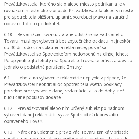
Prevádzkovateľa, ktorého sídlo alebo miesto podnikania je v
rovnakom mieste ako v prípade Prevádzkovateľa alebo v mieste
pre Spotrebiteľa bližšom, uplatní Spotrebiteľ právo na záručnú
opravu u tohoto podnikateľa.
6.10 Reklamácia Tovaru, vrátane odstránenia vád daného
Tovaru, musí byť vybavená bez zbytočného odkladu, najneskôr
do 30 dní odo dňa uplatnenia reklamácie, pokiaľ sa
Prevádzkovateľ so Spotrebiteľom nedohodnú na dlhšej lehote.
Po uplynutí tejto lehoty má Spotrebiteľ rovnaké práva, akoby sa
jednalo o podstatné porušenie Zmluvy.
6.11 Lehota na vybavenie reklamácie neplynie v prípade, že
Prevádzkovateľ neobdržal od Spotrebiteľa všetky podklady
potrebné pre vybavenie danej reklamácie, a to do doby, než
budú dané podklady dodané.
6.12 Prevádzkovateľ alebo ním určený subjekt po riadnom
vybavení danej reklamácie vyzve Spotrebiteľa k prevzatiu
opraveného Tovaru.
6.13 Nárok na uplatnenie práv z vád Tovaru zaniká v prípade
neodbornej montáže alebo neodborného uvedenia Tovaru do