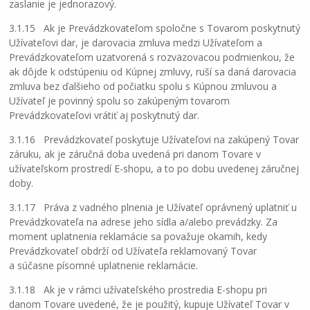
zaslanie je jednorazový.
3.1.15 Ak je Prevádzkovateľom spoločne s Tovarom poskytnutý
Užívateľovi dar, je darovacia zmluva medzi Užívateľom a
Prevádzkovateľom uzatvorená s rozväzovacou podmienkou, že
ak dôjde k odstúpeniu od Kúpnej zmluvy, ruší sa daná darovacia
zmluva bez ďalšieho od počiatku spolu s Kúpnou zmluvou a
Užívateľ je povinný spolu so zakúpeným tovarom
Prevádzkovateľovi vrátiť aj poskytnutý dar.
3.1.16 Prevádzkovateľ poskytuje Užívateľovi na zakúpený Tovar
záruku, ak je záručná doba uvedená pri danom Tovare v
užívateľskom prostredí E-shopu, a to po dobu uvedenej záručnej
doby.
3.1.17 Práva z vadného plnenia je Užívateľ oprávnený uplatniť u
Prevádzkovateľa na adrese jeho sídla a/alebo prevádzky. Za
moment uplatnenia reklamácie sa považuje okamih, kedy
Prevádzkovateľ obdrží od Užívateľa reklamovaný Tovar
a súčasne písomné uplatnenie reklamácie.
3.1.18 Ak je v rámci užívateľského prostredia E-shopu pri
danom Tovare uvedené, že je použitý, kupuje Užívateľ Tovar v