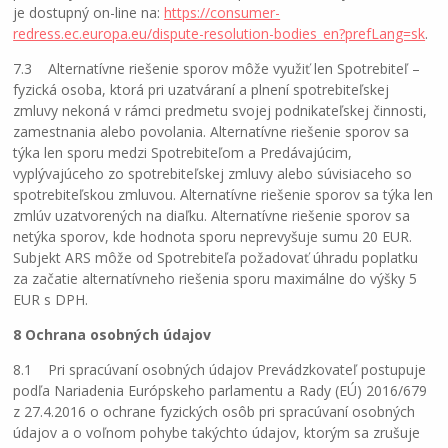
je dostupný on-line na:
https://consumer-
redress.ec.europa.eu/dispute-resolution-bodies_en?prefLang=sk
.
7.3 Alternatívne riešenie sporov môže využiť len Spotrebiteľ –
fyzická osoba, ktorá pri uzatváraní a plnení spotrebiteľskej
zmluvy nekoná v rámci predmetu svojej podnikateľskej činnosti,
zamestnania alebo povolania. Alternatívne riešenie sporov sa
týka len sporu medzi Spotrebiteľom a Predávajúcim,
vyplývajúceho zo spotrebiteľskej zmluvy alebo súvisiaceho so
spotrebiteľskou zmluvou. Alternatívne riešenie sporov sa týka len
zmlúv uzatvorených na diaľku. Alternatívne riešenie sporov sa
netýka sporov, kde hodnota sporu neprevyšuje sumu 20 EUR.
Subjekt ARS môže od Spotrebiteľa požadovať úhradu poplatku
za začatie alternatívneho riešenia sporu maximálne do výšky 5
EUR s DPH.
8 Ochrana osobných údajov
8.1 Pri spracúvaní osobných údajov Prevádzkovateľ postupuje
podľa Nariadenia Európskeho parlamentu a Rady (EÚ) 2016/679
z 27.4.2016 o ochrane fyzických osôb pri spracúvaní osobných
údajov a o voľnom pohybe takýchto údajov, ktorým sa zrušuje