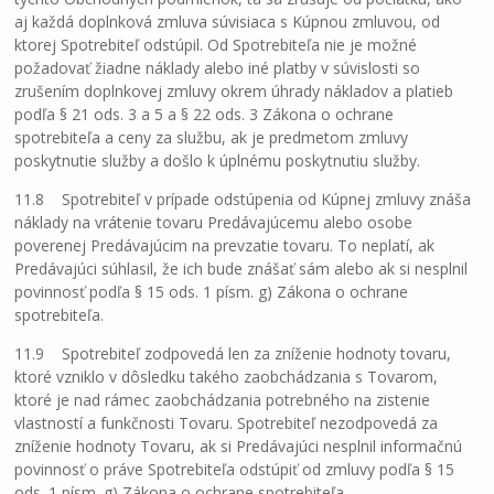
aj každá doplnková zmluva súvisiaca s Kúpnou zmluvou, od
ktorej Spotrebiteľ odstúpil. Od Spotrebiteľa nie je možné
požadovať žiadne náklady alebo iné platby v súvislosti so
zrušením doplnkovej zmluvy okrem úhrady nákladov a platieb
podľa § 21 ods. 3 a 5 a § 22 ods. 3 Zákona o ochrane
spotrebiteľa a ceny za službu, ak je predmetom zmluvy
poskytnutie služby a došlo k úplnému poskytnutiu služby.
11.8 Spotrebiteľ v prípade odstúpenia od Kúpnej zmluvy znáša
náklady na vrátenie tovaru Predávajúcemu alebo osobe
poverenej Predávajúcim na prevzatie tovaru. To neplatí, ak
Predávajúci súhlasil, že ich bude znášať sám alebo ak si nesplnil
povinnosť podľa § 15 ods. 1 písm. g) Zákona o ochrane
spotrebiteľa.
11.9 Spotrebiteľ zodpovedá len za zníženie hodnoty tovaru,
ktoré vzniklo v dôsledku takého zaobchádzania s Tovarom,
ktoré je nad rámec zaobchádzania potrebného na zistenie
vlastností a funkčnosti Tovaru. Spotrebiteľ nezodpovedá za
zníženie hodnoty Tovaru, ak si Predávajúci nesplnil informačnú
povinnosť o práve Spotrebiteľa odstúpiť od zmluvy podľa § 15
ods. 1 písm. g) Zákona o ochrane spotrebiteľa.