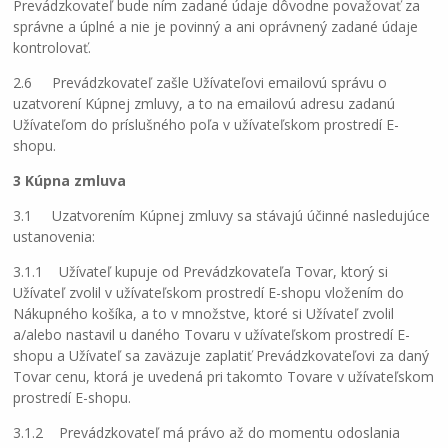
Prevádzkovateľ bude ním zadané údaje dôvodne považovať za
správne a úplné a nie je povinný a ani oprávnený zadané údaje
kontrolovať.
2.6 Prevádzkovateľ zašle Užívateľovi emailovú správu o
uzatvorení Kúpnej zmluvy, a to na emailovú adresu zadanú
Užívateľom do príslušného poľa v užívateľskom prostredí E-
shopu.
3 Kúpna zmluva
3.1 Uzatvorením Kúpnej zmluvy sa stávajú účinné nasledujúce
ustanovenia:
3.1.1 Užívateľ kupuje od Prevádzkovateľa Tovar, ktorý si
Užívateľ zvolil v užívateľskom prostredí E-shopu vložením do
Nákupného košíka, a to v množstve, ktoré si Užívateľ zvolil
a/alebo nastavil u daného Tovaru v užívateľskom prostredí E-
shopu a Užívateľ sa zaväzuje zaplatiť Prevádzkovateľovi za daný
Tovar cenu, ktorá je uvedená pri takomto Tovare v užívateľskom
prostredí E-shopu.
3.1.2 Prevádzkovateľ má právo až do momentu odoslania