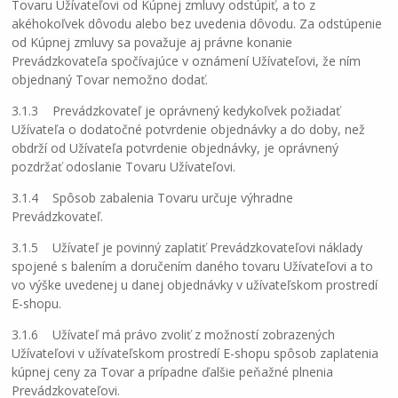
Tovaru Užívateľovi od Kúpnej zmluvy odstúpiť, a to z
akéhokoľvek dôvodu alebo bez uvedenia dôvodu. Za odstúpenie
od Kúpnej zmluvy sa považuje aj právne konanie
Prevádzkovateľa spočívajúce v oznámení Užívateľovi, že ním
objednaný Tovar nemožno dodať.
3.1.3 Prevádzkovateľ je oprávnený kedykoľvek požiadať
Užívateľa o dodatočné potvrdenie objednávky a do doby, než
obdrží od Užívateľa potvrdenie objednávky, je oprávnený
pozdržať odoslanie Tovaru Užívateľovi.
3.1.4 Spôsob zabalenia Tovaru určuje výhradne
Prevádzkovateľ.
3.1.5 Užívateľ je povinný zaplatiť Prevádzkovateľovi náklady
spojené s balením a doručením daného tovaru Užívateľovi a to
vo výške uvedenej u danej objednávky v užívateľskom prostredí
E-shopu.
3.1.6 Užívateľ má právo zvoliť z možností zobrazených
Užívateľovi v užívateľskom prostredí E-shopu spôsob zaplatenia
kúpnej ceny za Tovar a prípadne ďalšie peňažné plnenia
Prevádzkovateľovi.