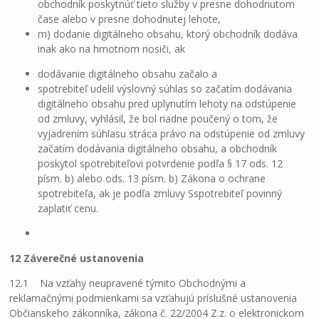
obchodník poskytnúť tieto služby v presne dohodnutom
čase alebo v presne dohodnutej lehote,
m) dodanie digitálneho obsahu, ktorý obchodník dodáva
inak ako na hmotnom nosiči, ak
dodávanie digitálneho obsahu začalo a
spotrebiteľ udelil výslovný súhlas so začatím dodávania
digitálneho obsahu pred uplynutím lehoty na odstúpenie
od zmluvy, vyhlásil, že bol riadne poučený o tom, že
vyjadrením súhlasu stráca právo na odstúpenie od zmluvy
začatím dodávania digitálneho obsahu, a obchodník
poskytol spotrebiteľovi potvrdenie podľa § 17 ods. 12
písm. b) alebo ods. 13 písm. b) Zákona o ochrane
spotrebiteľa, ak je podľa zmluvy Sspotrebiteľ povinný
zaplatiť cenu.
12 Záverečné ustanovenia
12.1 Na vzťahy neupravené týmito Obchodnými a
reklamačnými podmienkami sa vzťahujú príslušné ustanovenia
Občianskeho zákonníka, zákona č. 22/2004 Z.z. o elektronickom