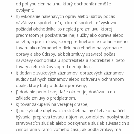
od pohybu cien na trhu, ktorý obchodník nemôže
ovplyvniť,
h) vykonanie naliehavých opráv alebo údržby počas
návštevy u spotrebiteľa, o ktorú spotrebiteľ výslovne
požiadal obchodníka; to neplatí pre zmluvu, ktorej
predmetom je poskytnutie inej služby ako oprava alebo
údržba, a pre zmluvu, ktorej predmetom je dodanie iného
tovaru ako náhradného dielu potrebného na vykonanie
opravy alebo údržby, ak boli zmluvy uzavreté počas
návštevy obchodníka u spotrebiteľa a spotrebiteľ si tieto
tovary alebo služby vopred neobjednal,
i) dodanie zvukových záznamov, obrazových záznamov,
audiovizuálnych záznamov alebo softvéru v ochrannom
obale, ktorý bol po dodaní porušený,
j) dodanie periodickej tlače okrem jej dodávania na
základe zmluvy o predplatnom,
k) tovar zakúpený na verejnej dražbe,
l) poskytnutie ubytovacích služieb na iný účel ako na účel
bývania, preprava tovaru, nájom automobilov, poskytnutie
stravovacích služieb alebo poskytnutie služieb súvisiacich s
činnosťami v rámci voľného času, ak podľa zmluvy má