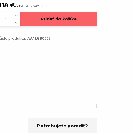
118 €
/
ks
95,93 €
bez DPH
Pridať do košíka
Číslo produktu:
AA1LGR0005
Potrebujete poradiť?