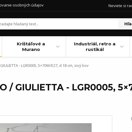
ovanie osobných údajov
Neviete si ra
Hľa
Krištáľové a
Industriál, retro a
Murano
rustikál
GIULIETTA - LGR0005, 5×70W/E27, d 18 cm, sivý kov
O / GIULIETTA - LGR0005, 5×