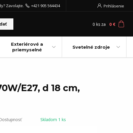
dy? Zavolajte.
+421 905 564434
Prihlásenie
0
ks
za
0 €
dať
Exteriérové a
Svetelné zdroje
priemyselné
70W/E27, d 18 cm,
Dostupnosť
Skladom 1 ks