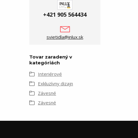
+421 905 564434
svietidla@inlux.sk
Tovar zaradený v
kategóriách
Interiérové
Exkluzívny dizajn
Závesné
Závesné