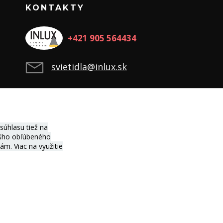
KONTAKTY
+421 905 564434
svietidla@inlux.sk
úhlasu tiež na
vášho obľúbeného
ciám.
Viac na využitie