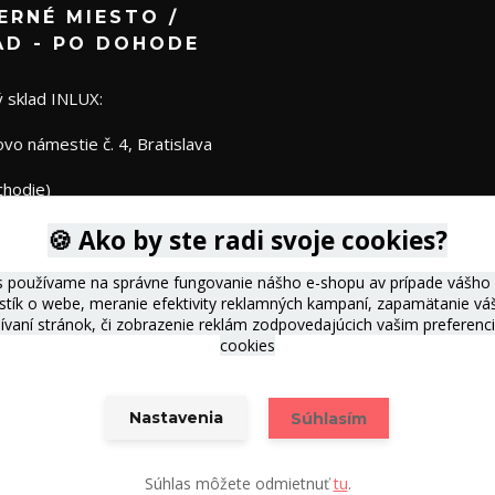
ERNÉ MIESTO /
AD - PO DOHODE
 sklad INLUX:
o námestie č. 4, Bratislava
chodie)
🍪 Ako by ste radi svoje cookies?
s používame na správne fungovanie nášho e-shopu av prípade vášho s
istík o webe, meranie efektivity reklamných kampaní, zapamätanie 
žívaní stránok, či zobrazenie reklám zodpovedajúcich vašim preferen
cookies
Nastavenia
Súhlasím
Vytvorené na
Eshop-rychlo.sk
Súhlas môžete odmietnuť
tu
.