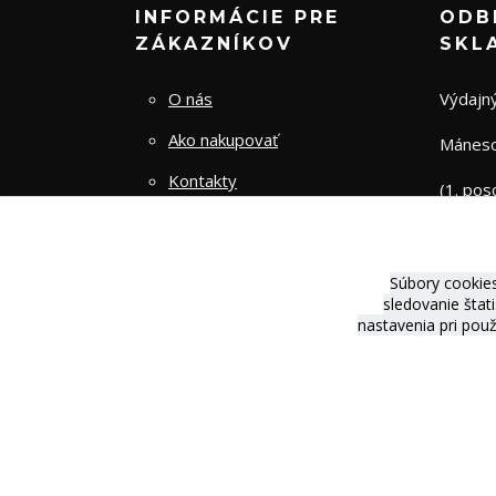
INFORMÁCIE PRE
ODB
ZÁKAZNÍKOV
SKL
O nás
Výdajný
Ako nakupovať
Mánesov
Kontakty
(1. pos
Obchodné podmienky
Zásady spracovania osobných
Súbory cookie
údajov
sledovanie štat
nastavenia pri pou