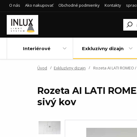
O nás
Ako nakupovať
Obchodné podmienky
Kontakty
sprac
Interiérové
Exkluzívny dizajn
Úvod
Exkluzívny dizajn
Rozeta AI LATI ROMEO / 
Rozeta AI LATI ROME
sivý kov