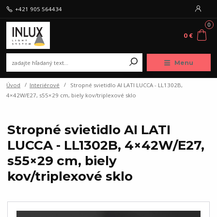
+421 905 564434
0
0 €
Menu
Úvod
Interiérové
Stropné svietidlo AI LATI LUCCA - LL1302B,
4×42W/E27, s55×29 cm, biely kov/triplexové sklo
Stropné svietidlo AI LATI
LUCCA - LL1302B, 4×42W/E27,
s55×29 cm, biely
kov/triplexové sklo