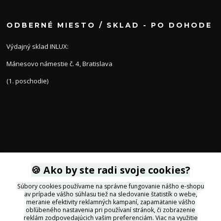
ODBERNÉ MIESTO / SKLAD - PO DOHODE
Výdajný sklad INLUX:
Mánesovo námestie č. 4, Bratislava
(1. poschodie)
KONTAKTY
🍪 Ako by ste radi svoje cookies?
Súbory cookies používame na správne fungovanie nášho e-shopu
av prípade vášho súhlasu tiež na sledovanie štatistík o webe,
+421 905 564434
meranie efektivity reklamných kampaní, zapamätanie vášho
obľúbeného nastavenia pri používaní stránok, či zobrazenie
reklám zodpovedajúcich vašim preferenciám.
Viac na využitie
svietidla@inlux.sk