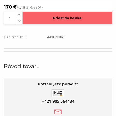
170 €
/
ks
138,21 €
bez DPH
Pridať do košíka
Číslo produktu:
AA1LL1302B
Pôvod tovaru
Potrebujete poradiť?
+421 905 564434