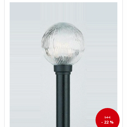
54 €
- 22 %