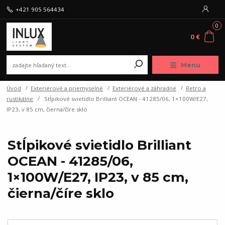
+421 905 564434
0
0 €
Menu
Úvod
Exteriérové a priemyselné
Exteriérové a záhradné
Retro a
rustikálne
Stĺpikové svietidlo Brilliant OCEAN - 41285/06, 1×100W/E27,
IP23, v 85 cm, čierna/číre sklo
Stĺpikové svietidlo Brilliant
OCEAN - 41285/06,
1×100W/E27, IP23, v 85 cm,
čierna/číre sklo