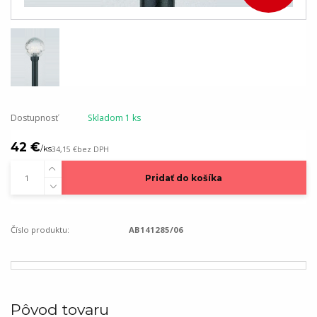
Dostupnosť
Skladom 1 ks
42 €
/
ks
34,15 €
bez DPH
Pridať do košíka
Číslo produktu:
AB141285/06
Pôvod tovaru