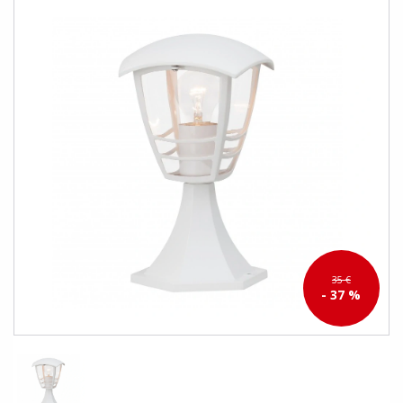
35 €
- 37 %