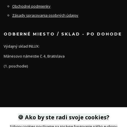
Obchodné podmienky
Zásady spracovania osobných údajov
ODBERNÉ MIESTO / SKLAD - PO DOHODE
Výdajný sklad INLUX:
Mánesovo námestie č. 4, Bratislava
(1. poschodie)
KONTAKTY
🍪 Ako by ste radi svoje cookies?
Súbory cookies používame na správne fungovanie nášho e-shopu