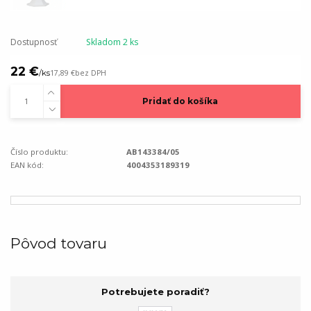
Dostupnosť
Skladom 2 ks
22 €
/
ks
17,89 €
bez DPH
Pridať do košíka
Číslo produktu:
AB143384/05
EAN kód:
4004353189319
Pôvod tovaru
Potrebujete poradiť?