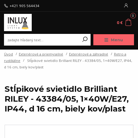
+421 905 564434
0
0 €
Menu
Úvod
Exteriérové a priemyselné
Exteriérové a záhradné
Retro a
rustikálne
Stĺpikové svietidlo Brilliant RILEY - 43384/05, 1×40W/E27, IP44,
d 16 cm, biely kov/plast
Stĺpikové svietidlo Brilliant
RILEY - 43384/05, 1×40W/E27,
IP44, d 16 cm, biely kov/plast