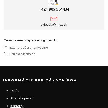
+421 905 564434
svietidla@inlux.sk
Tovar zaradený v kategóriách
Exteriérové a priemyselné
Retro a rustikálne
INFORMÁCIE PRE ZÁKAZNÍKOV
O nás
Ako nakupovať
Kontakty