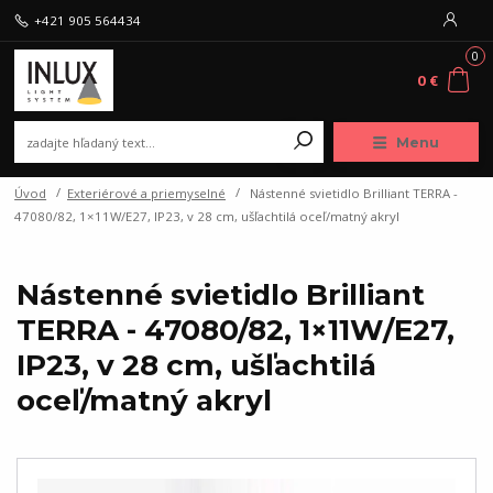
+421 905 564434
0
0 €
Menu
Úvod
Exteriérové a priemyselné
Nástenné svietidlo Brilliant TERRA -
47080/82, 1×11W/E27, IP23, v 28 cm, ušľachtilá oceľ/matný akryl
Nástenné svietidlo Brilliant
TERRA - 47080/82, 1×11W/E27,
IP23, v 28 cm, ušľachtilá
oceľ/matný akryl