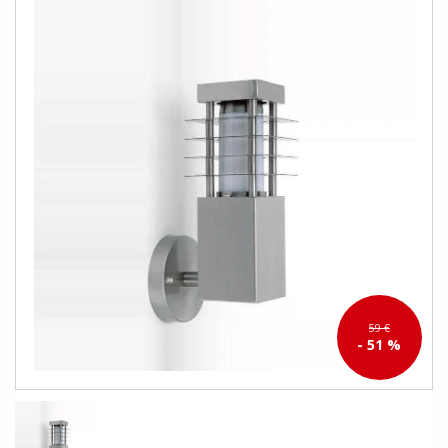
59 €
- 51 %