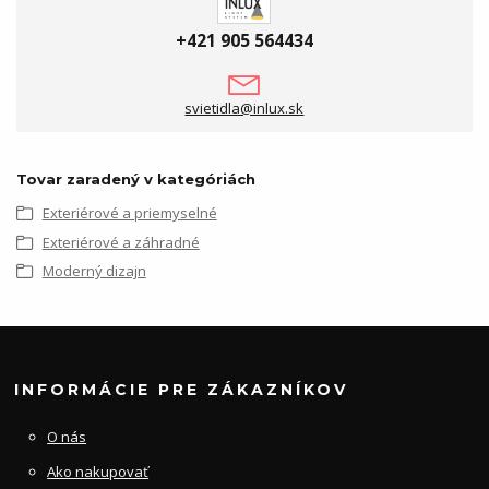
+421 905 564434
svietidla@inlux.sk
Tovar zaradený v kategóriách
Exteriérové a priemyselné
Exteriérové a záhradné
Moderný dizajn
INFORMÁCIE PRE ZÁKAZNÍKOV
O nás
Ako nakupovať