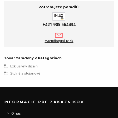
Potrebujete poradiť?
+421 905 564434
svietidla@inlux.sk
Tovar zaradený v kategóriách
Exkluzívny dizajn
Stolné a stojanové
INFORMÁCIE PRE ZÁKAZNÍKOV
O nás