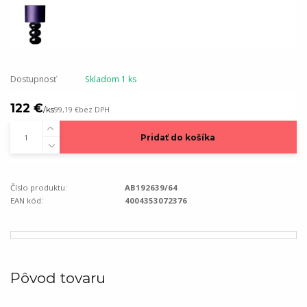
Dostupnosť
Skladom 1 ks
122 €
/
ks
99,19 €
bez DPH
Pridať do košíka
Číslo produktu:
AB192639/64
EAN kód:
4004353072376
Pôvod tovaru