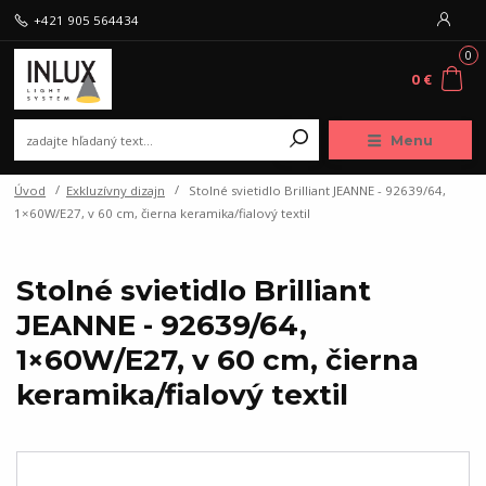
+421 905 564434
0
0 €
Menu
Úvod
Exkluzívny dizajn
Stolné svietidlo Brilliant JEANNE - 92639/64,
1×60W/E27, v 60 cm, čierna keramika/fialový textil
Stolné svietidlo Brilliant
JEANNE - 92639/64,
1×60W/E27, v 60 cm, čierna
keramika/fialový textil