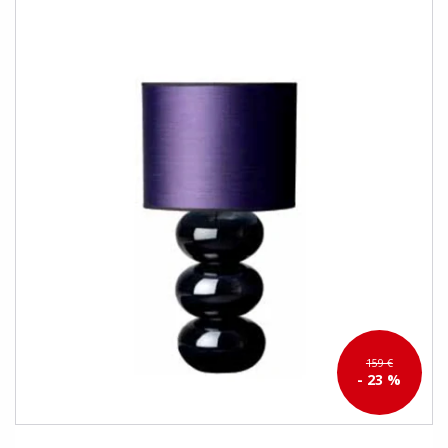
159 €
- 23 %