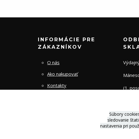
INFORMÁCIE PRE
ODB
ZÁKAZNÍKOV
SKL
O nás
Výdajný
Ako nakupovať
Mánesov
Kontakty
(1. pos
Obchodné podmienky
Zásady spracovania osobných
Súbory cookie
údajov
sledovanie štat
nastavenia pri pou