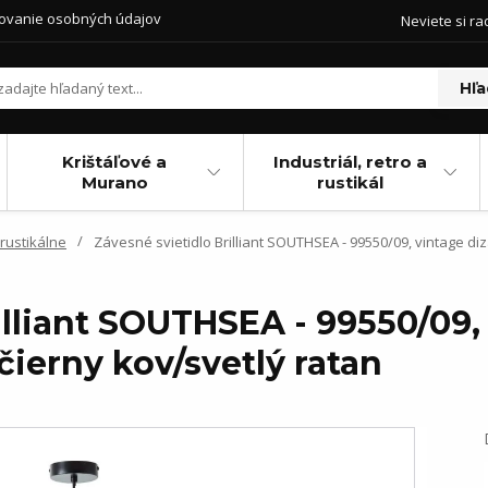
ovanie osobných údajov
Neviete si ra
Hľa
Krištáľové a
Industriál, retro a
Murano
rustikál
 rustikálne
Závesné svietidlo Brilliant SOUTHSEA - 99550/09, vintage diz
illiant SOUTHSEA - 99550/09, 
čierny kov/svetlý ratan