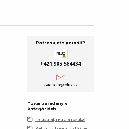
Potrebujete poradiť?
+421 905 564434
svietidla@inlux.sk
Tovar zaradený v
kategóriách
Industriál, retro a rustikál
Retro, vintage a rustikálne