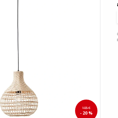
105 €
- 20 %