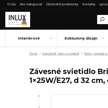
O nás
Ako nakupovať
Obchodné podmienky
Kontakty
sprac
Interiérové
Exkluzívny dizajn
Úvod
Industriál, retro a rustikál
Retro, vintage a
Závesné svietidlo Br
1×25W/E27, d 32 cm, 