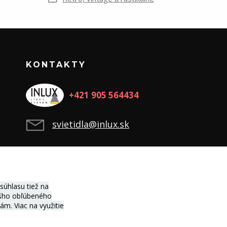
KONTAKTY
+421 905 564434
svietidla@inlux.sk
úhlasu tiež na
vášho obľúbeného
ciám.
Viac na využitie