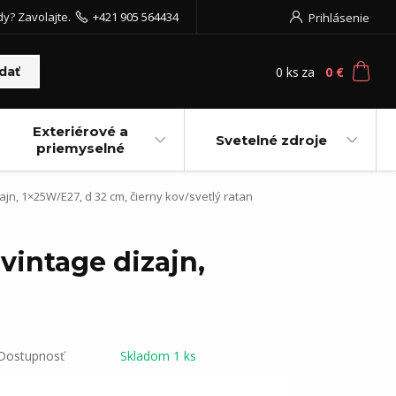
dy? Zavolajte.
+421 905 564434
Prihlásenie
0
ks
za
0 €
dať
Exteriérové a
Svetelné zdroje
priemyselné
ajn, 1×25W/E27, d 32 cm, čierny kov/svetlý ratan
vintage dizajn,
Dostupnosť
Skladom 1 ks