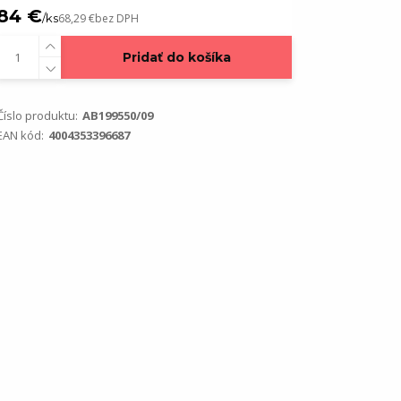
84 €
/
ks
68,29 €
bez DPH
Pridať do košíka
Číslo produktu:
AB199550/09
EAN kód:
4004353396687