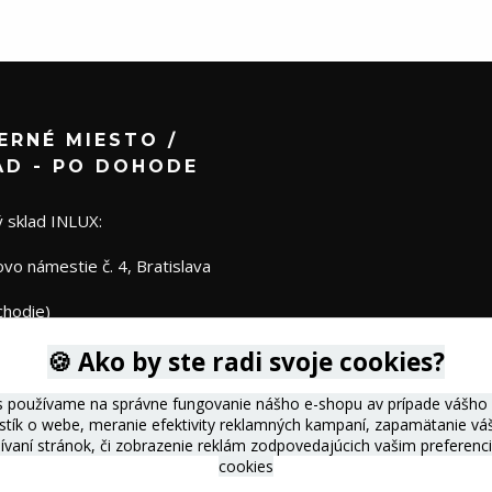
ERNÉ MIESTO /
AD - PO DOHODE
 sklad INLUX:
o námestie č. 4, Bratislava
chodie)
🍪 Ako by ste radi svoje cookies?
s používame na správne fungovanie nášho e-shopu av prípade vášho s
istík o webe, meranie efektivity reklamných kampaní, zapamätanie 
žívaní stránok, či zobrazenie reklám zodpovedajúcich vašim preferen
cookies