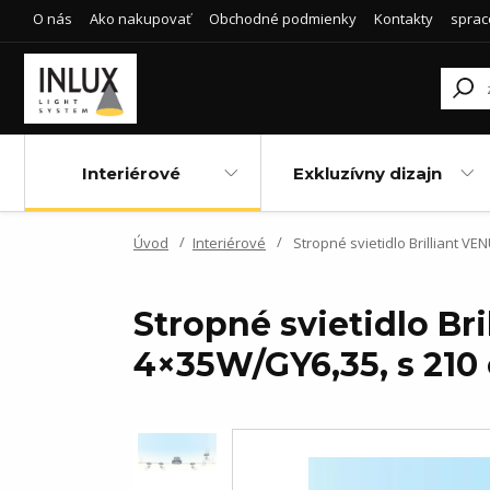
O nás
Ako nakupovať
Obchodné podmienky
Kontakty
sprac
Interiérové
Exkluzívny dizajn
Úvod
Interiérové
Stropné svietidlo Brilliant VE
Stropné svietidlo Br
4×35W/GY6,35, s 210 