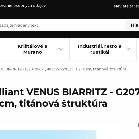
ovanie osobných údajov
Neviete si ra
Hľa
Krištáľové a
Industriál, retro a
Murano
rustikál
NUS BIARRITZ - G20789/51, 4×35W/GY6,35, s 210 cm, titánová štruktúra
illiant VENUS BIARRITZ - G207
cm, titánová štruktúra