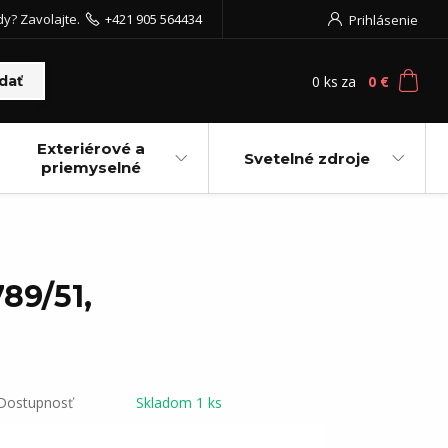
dy? Zavolajte.
+421 905 564434
Prihlásenie
0
ks
za
0 €
dať
Exteriérové a
Svetelné zdroje
priemyselné
89/51,
Dostupnosť
Skladom 1 ks