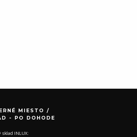
ERNÉ MIESTO /
AD - PO DOHODE
 sklad INLUX: