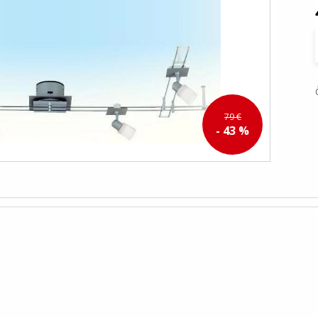
79 €
- 43 %