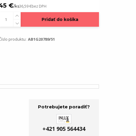
45 €
/
ks
36,59 €
bez DPH
Pridať do košíka
Číslo produktu:
AB1G20789/51
Potrebujete poradiť?
+421 905 564434