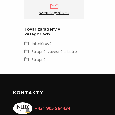
svietidla@inlux.sk
Tovar zaradený v
kategóriách
Interiérové
Stropné, závesné a lustre
Stropné
KONTAKTY
+421 905 564434