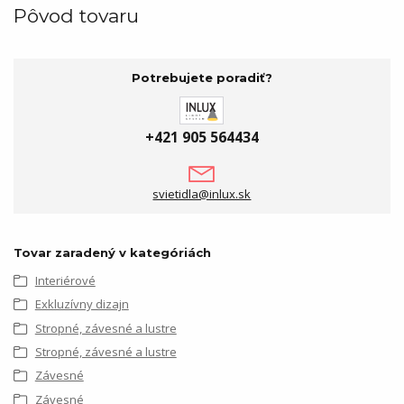
Pôvod tovaru
Potrebujete poradiť?
+421 905 564434
svietidla@inlux.sk
Tovar zaradený v kategóriách
Interiérové
Exkluzívny dizajn
Stropné, závesné a lustre
Stropné, závesné a lustre
Závesné
Závesné