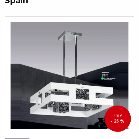
Spain
440 €
- 25 %