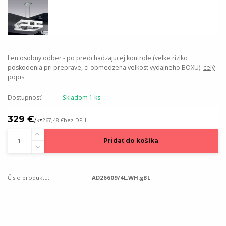
Len osobny odber - po predchadzajucej kontrole (velke riziko
poskodenia pri preprave, ci obmedzena velkost vydajneho BOXU).
celý
popis
Dostupnosť
Skladom 1 ks
329 €
/
ks
267,48 €
bez DPH
Pridať do košíka
Číslo produktu:
AD26609/4L.WH.gBL