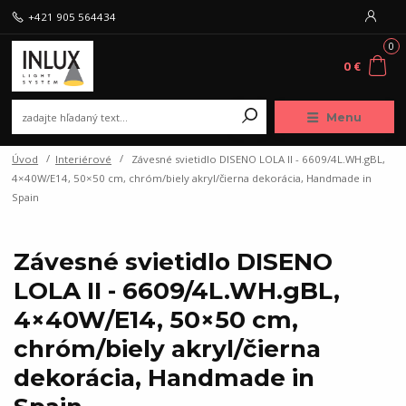
+421 905 564434
0
0 €
Menu
Úvod
Interiérové
Závesné svietidlo DISENO LOLA II - 6609/4L.WH.gBL,
4×40W/E14, 50×50 cm, chróm/biely akryl/čierna dekorácia, Handmade in
Spain
Závesné svietidlo DISENO
LOLA II - 6609/4L.WH.gBL,
4×40W/E14, 50×50 cm,
chróm/biely akryl/čierna
dekorácia, Handmade in