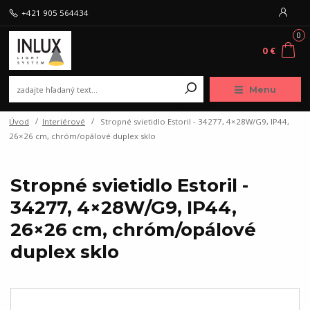
+421 905 564434
0
0 €
Menu
Úvod
Interiérové
Stropné svietidlo Estoril - 34277, 4×28W/G9, IP44,
26×26 cm, chróm/opálové duplex sklo
Stropné svietidlo Estoril -
34277, 4×28W/G9, IP44,
26×26 cm, chróm/opálové
duplex sklo