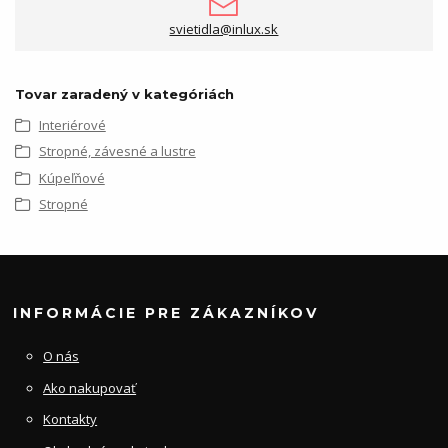
svietidla@inlux.sk
Tovar zaradený v kategóriách
Interiérové
Stropné, závesné a lustre
Kúpeľňové
Stropné
INFORMÁCIE PRE ZÁKAZNÍKOV
O nás
Ako nakupovať
Kontakty