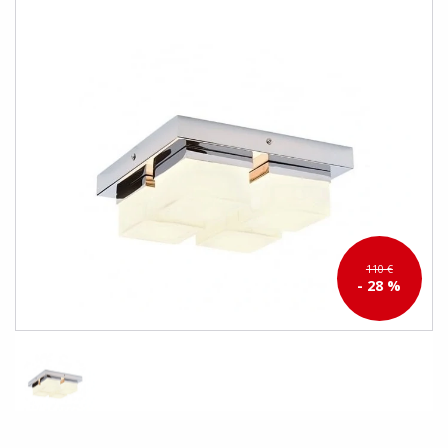
110 €
- 28 %