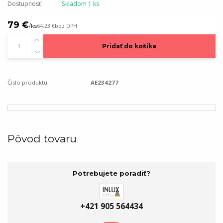
Dostupnosť
Skladom 1 ks
79 €
/
ks
64,23 €
bez DPH
Pridať do košíka
Číslo produktu:
AE234277
Pôvod tovaru
Potrebujete poradiť?
+421 905 564434