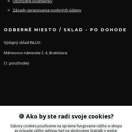
Obchodné podmienky
Zásady spracovania osobných údajov
ODBERNÉ MIESTO / SKLAD - PO DOHODE
Výdajný sklad INLUX:
Mánesovo námestie č. 4, Bratislava
(1. poschodie)
KONTAKTY
🍪 Ako by ste radi svoje cookies?
Súbory cookies používame na správne fungovanie nášho e-shopu
av prípade vášho súhlasu tiež na sledovanie štatistík o webe,
+421 905 564434