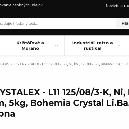
ovanie osobných údajov
Neviete si ra
Hľa
Krištáľové a
Industriál, retro a
Murano
rustikál
GLASS LPS CRYSTALEX - L11 125/08/3-K, Ni, lip., 125/08/3-K, 8×40W/E14, 53×
TALEX - L11 125/08/3-K, Ni, l
, 5kg, Bohemia Crystal Li.Ba
ipna