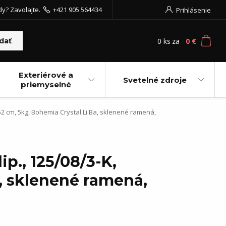
dy? Zavolajte.
+421 905 564434
Prihlásenie
0
ks
za
0 €
dať
Exteriérové a
Svetelné zdroje
priemyselné
52 cm, 5kg, Bohemia Crystal Li.Ba, sklenené ramená,
ip., 125/08/3-K,
, sklenené ramená,