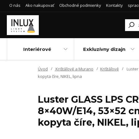
O nás
Ako nakupovať
Obchodné podmienky
Kontakty
sprac
Interiérové
Exkluzívny dizajn
Úvod
Krištáľové a Murano
Krištáľové
Luster 
kopyta číre, NIKEL, lipna
Luster GLASS LPS CRYS
8×40W/E14, 53×52 cm
kopyta číre, NIKEL, l