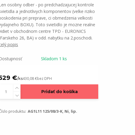
Len osobny odber - po predchadzajucej kontrole
svietidla a jednotlivych komponentov (velke riziko
poskodenia pri preprave, ci obmedzenia velkosti
vydajneho BOXU). Toto svietidlo je mozne realne
vidiet v obchodnom centre TPD - EURONICS
(Farskeho 26, BA) v odd. nabytku na 2.poschodi.
celý popis
Dostupnosť
Skladom 1 ks
529 €
/
ks
430,08 €
bez DPH
Pridať do košíka
Číslo produktu:
AG1L11 125/08/3-K, Ni, lip.