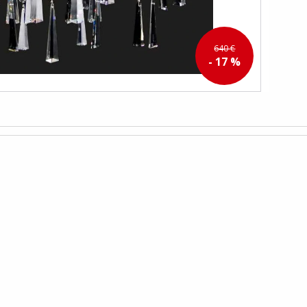
640 €
- 17 %