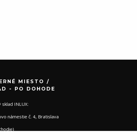
ERNÉ MIESTO /
AD - PO DOHODE
 sklad INLUX:
o námestie č. 4, Bratislava
chodie)