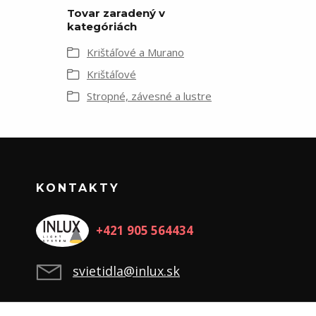
Tovar zaradený v
kategóriách
Krištáľové a Murano
Krištáľové
Stropné, závesné a lustre
KONTAKTY
+421 905 564434
svietidla@inlux.sk