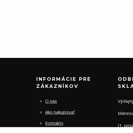
INFORMÁCIE PRE
ODB
ZÁKAZNÍKOV
SKL
O nás
Výdajný
Ako nakupovať
Mánesov
Kontakty
(1. pos