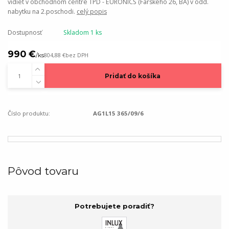
vidiet v obchodnom centre TPD - EURONICS (Farskeho 26, BA) v odd.
nabytku na 2.poschodi.
celý popis
Dostupnosť
Skladom 1 ks
990 €
/
ks
804,88 €
bez DPH
Pridať do košíka
Číslo produktu:
AG1L15 365/09/6
Pôvod tovaru
Potrebujete poradiť?