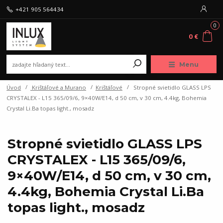
+421 905 564434
0
0 €
Menu
Úvod
Krištáľové a Murano
Krištáľové
Stropné svietidlo GLASS LPS
CRYSTALEX - L15 365/09/6, 9×40W/E14, d 50 cm, v 30 cm, 4.4kg, Bohemia
Crystal Li.Ba topas light., mosadz
Stropné svietidlo GLASS LPS
CRYSTALEX - L15 365/09/6,
9×40W/E14, d 50 cm, v 30 cm,
4.4kg, Bohemia Crystal Li.Ba
topas light., mosadz