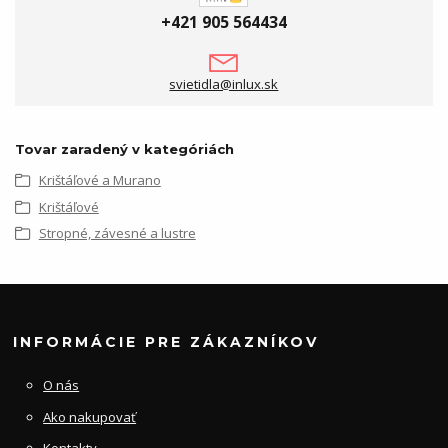
+421 905 564434
svietidla@inlux.sk
Tovar zaradený v kategóriách
Krištáľové a Murano
Krištáľové
Stropné, závesné a lustre
INFORMÁCIE PRE ZÁKAZNÍKOV
O nás
Ako nakupovať