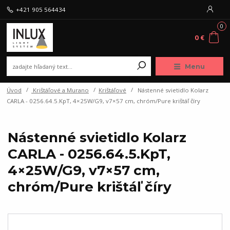
+421 905 564434
0
0 €
Menu
Úvod
Krištáľové a Murano
Krištáľové
Nástenné svietidlo Kolarz
CARLA - 0256.64.5.KpT, 4×25W/G9, v7×57 cm, chróm/Pure krištáľ číry
Nástenné svietidlo Kolarz
CARLA - 0256.64.5.KpT,
4×25W/G9, v7×57 cm,
chróm/Pure krištáľ číry