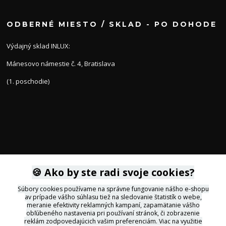
ODBERNÉ MIESTO / SKLAD - PO DOHODE
Výdajný sklad INLUX:
Mánesovo námestie č. 4, Bratislava
(1. poschodie)
KONTAKTY
🍪 Ako by ste radi svoje cookies?
Súbory cookies používame na správne fungovanie nášho e-shopu
av prípade vášho súhlasu tiež na sledovanie štatistík o webe,
+421 905 564434
meranie efektivity reklamných kampaní, zapamätanie vášho
obľúbeného nastavenia pri používaní stránok, či zobrazenie
reklám zodpovedajúcich vašim preferenciám.
Viac na využitie
svietidla@inlux.sk