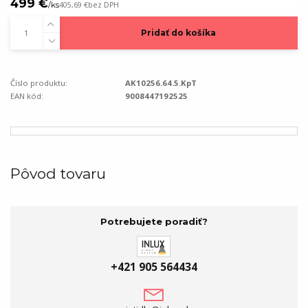
499 €
/
ks
405,69 €
bez DPH
Pridať do košíka
Číslo produktu:
AK10256.64.5.KpT
EAN kód:
9008447192525
Pôvod tovaru
Potrebujete poradiť?
+421 905 564434