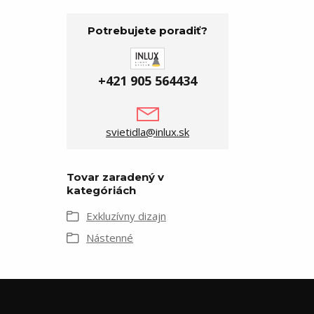
Potrebujete poradiť?
+421 905 564434
svietidla@inlux.sk
Tovar zaradený v
kategóriách
Exkluzívny dizajn
Nástenné