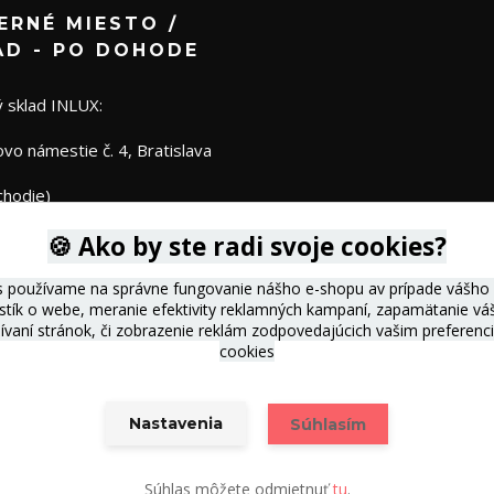
ERNÉ MIESTO /
AD - PO DOHODE
 sklad INLUX:
o námestie č. 4, Bratislava
chodie)
🍪 Ako by ste radi svoje cookies?
s používame na správne fungovanie nášho e-shopu av prípade vášho s
istík o webe, meranie efektivity reklamných kampaní, zapamätanie 
žívaní stránok, či zobrazenie reklám zodpovedajúcich vašim preferen
cookies
Nastavenia
Súhlasím
Vytvorené na
Eshop-rychlo.sk
Súhlas môžete odmietnuť
tu
.