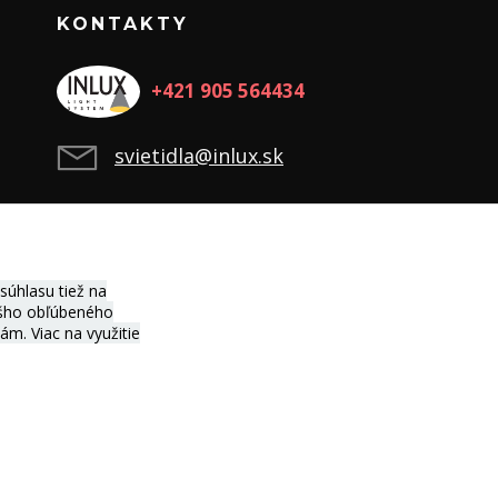
KONTAKTY
+421 905 564434
svietidla@inlux.sk
úhlasu tiež na
vášho obľúbeného
ciám.
Viac na využitie