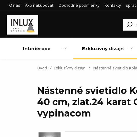
O nás
Ako nakupovať
Obchodné podmienky
Kontakty
sprac
Interiérové
Exkluzívny dizajn
Úvod
Exkluzívny dizajn
Nástenné svietidlo Kol
Nástenné svietidlo K
40 cm, zlat.24 karat
vypinacom