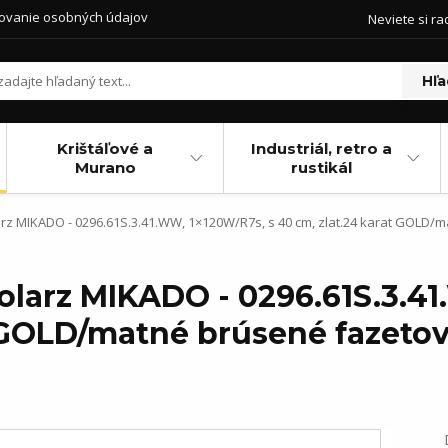
ovanie osobných údajov
Neviete si ra
Hľa
Krištáľové a
Industriál, retro a
Murano
rustikál
arz MIKADO - 0296.61S.3.41.WW, 1×120W/R7s, s 40 cm, zlat.24 karat GOLD/
olarz MIKADO - 0296.61S.3.4
 GOLD/matné brúsené fazetov