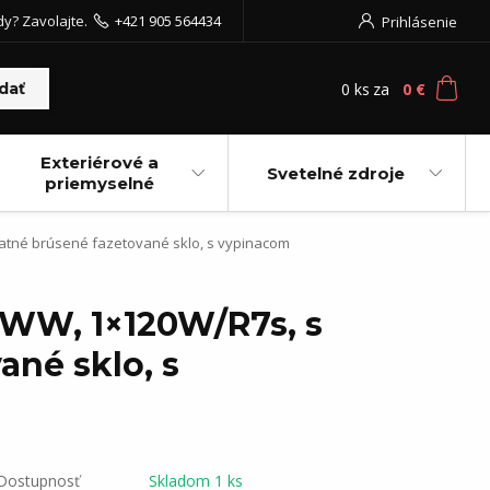
dy? Zavolajte.
+421 905 564434
Prihlásenie
0
ks
za
0 €
dať
Exteriérové a
Svetelné zdroje
priemyselné
matné brúsené fazetované sklo, s vypinacom
1.WW, 1×120W/R7s, s
ané sklo, s
Dostupnosť
Skladom 1 ks