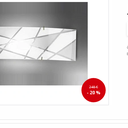
248 €
- 20 %