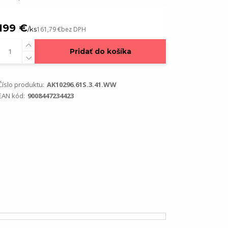
199 €
/
ks
161,79 €
bez DPH
Pridať do košíka
Číslo produktu:
AK10296.61S.3.41.WW
EAN kód:
9008447234423