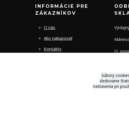
INFORMÁCIE PRE
ODB
ZÁKAZNÍKOV
SKL
O nás
Výdajný
Ako nakupovať
Mánesov
Kontakty
(1. pos
Obchodné podmienky
Zásady spracovania osobných
Súbory cookie
údajov
sledovanie štat
nastavenia pri pou