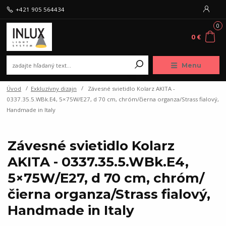
+421 905 564434
0
0 €
Menu
Úvod
Exkluzívny dizajn
Závesné svietidlo Kolarz AKITA -
0337.35.5.WBk.E4, 5×75W/E27, d 70 cm, chróm/čierna organza/Strass fialový,
Handmade in Italy
Závesné svietidlo Kolarz
AKITA - 0337.35.5.WBk.E4,
5×75W/E27, d 70 cm, chróm/
čierna organza/Strass fialový,
Handmade in Italy