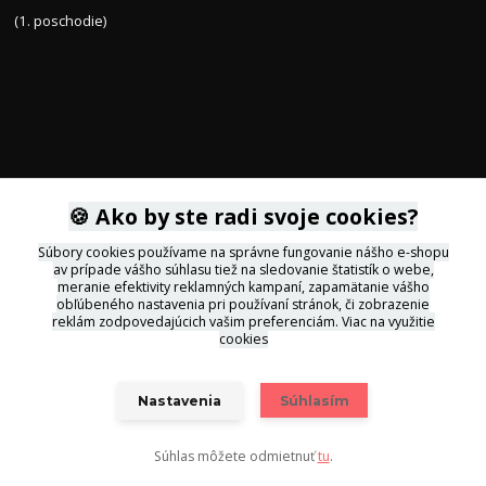
(1. poschodie)
KONTAKTY
🍪 Ako by ste radi svoje cookies?
Súbory cookies používame na správne fungovanie nášho e-shopu
av prípade vášho súhlasu tiež na sledovanie štatistík o webe,
+421 905 564434
meranie efektivity reklamných kampaní, zapamätanie vášho
obľúbeného nastavenia pri používaní stránok, či zobrazenie
reklám zodpovedajúcich vašim preferenciám.
Viac na využitie
svietidla@inlux.sk
cookies
Nastavenia
Súhlasím
Súhlas môžete odmietnuť
tu
.
Vytvorené na
Eshop-rychlo.sk