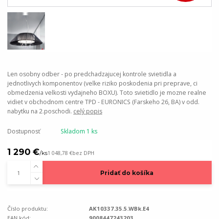
Len osobny odber - po predchadzajucej kontrole svietidla a
jednotlivych komponentov (velke riziko poskodenia pri preprave, ci
obmedzenia velkosti vydajneho BOXU). Toto svietidlo je mozne realne
vidiet v obchodnom centre TPD - EURONICS (Farskeho 26, BA) v odd.
nabytku na 2.poschodi.
celý popis
Dostupnosť
Skladom 1 ks
1 290 €
/
ks
1 048,78 €
bez DPH
Pridať do košíka
Číslo produktu:
AK10337.35.5.WBk.E4
EAN kód:
9008447243203