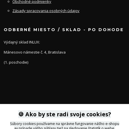
Obchodné podmienky
Zásady spracovania osobných údajov
ODBERNÉ MIESTO / SKLAD - PO DOHODE
Výdajný sklad INLUX:
Mánesovo námestie č. 4, Bratislava
(1. poschodie)
KONTAKTY
🍪 Ako by ste radi svoje cookies?
Súbory cookies používame na správne fungovanie nášho e-shopu
av prípade vášho súhlasu tiež na sledovanie štatistík o webe,
+421 905 564434