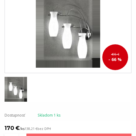
495 €
- 66 %
Dostupnosť
Skladom 1 ks
170 €
/
ks
138,21 €
bez DPH