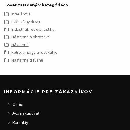
Tovar zaradený v kategóriách
Interiérové
Exkluzívny dizajn
Industriál, retro a rustikál
Nástenné a obrazové
Nástenné
Retro, vintage a rustikálne
Nástenné difúzne
INFORMÁCIE PRE ZÁKAZNÍKOV
O nás
Ako nakupovať
Kontakty