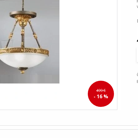
499 €
- 16 %