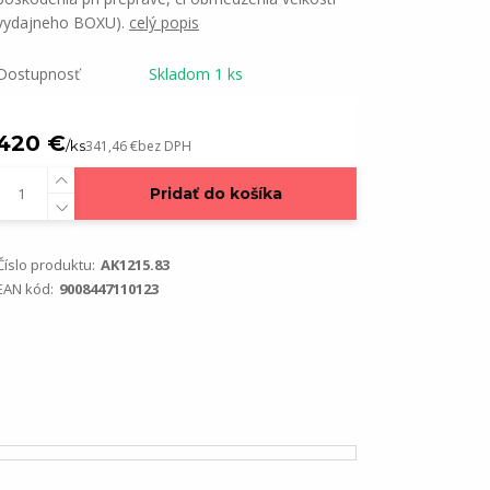
vydajneho BOXU).
celý popis
Dostupnosť
Skladom 1 ks
420 €
/
ks
341,46 €
bez DPH
Pridať do košíka
Číslo produktu:
AK1215.83
EAN kód:
9008447110123