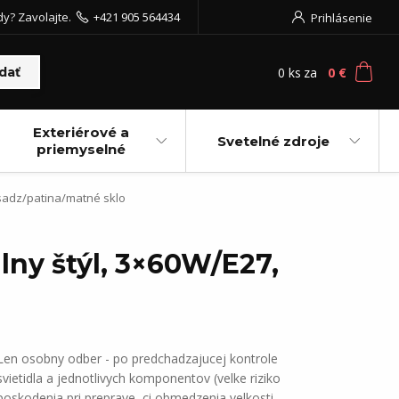
dy? Zavolajte.
+421 905 564434
Prihlásenie
0
ks
za
0 €
dať
Exteriérové a
Svetelné zdroje
priemyselné
osadz/patina/matné sklo
lny štýl, 3×60W/E27,
Len osobny odber - po predchadzajucej kontrole
svietidla a jednotlivych komponentov (velke riziko
poskodenia pri preprave, ci obmedzenia velkosti