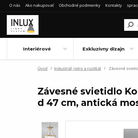
O nás
Ako nakupovať
Obchodné podmienky
Kontakty
sprac
Interiérové
Exkluzívny dizajn
Úvod
Industriál, retro a rustikál
Závesné svietid
Závesné svietidlo Ko
d 47 cm, antická mo