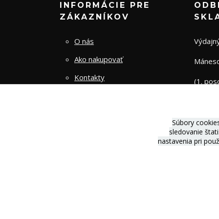
INFORMÁCIE PRE
ODB
ZÁKAZNÍKOV
SKL
O nás
Výdajný
Ako nakupovať
Mánesov
Kontakty
(1. pos
Obchodné podmienky
Zásady spracovania osobných
Súbory cookie
údajov
sledovanie štat
nastavenia pri pou