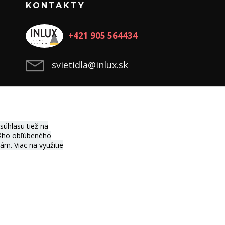
KONTAKTY
+421 905 564434
svietidla@inlux.sk
úhlasu tiež na
vášho obľúbeného
ciám.
Viac na využitie