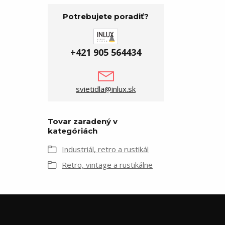
Potrebujete poradiť?
+421 905 564434
svietidla@inlux.sk
Tovar zaradený v
kategóriách
Industriál, retro a rustikál
Retro, vintage a rustikálne