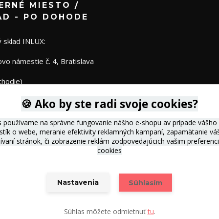
ERNÉ MIESTO /
AD - PO DOHODE
 sklad INLUX:
o námestie č. 4, Bratislava
chodie)
🍪 Ako by ste radi svoje cookies?
s používame na správne fungovanie nášho e-shopu av prípade vášho s
istík o webe, meranie efektivity reklamných kampaní, zapamätanie 
žívaní stránok, či zobrazenie reklám zodpovedajúcich vašim preferen
cookies
Nastavenia
Súhlasím
Vytvorené na
Eshop-rychlo.sk
Súhlas môžete odmietnuť
tu
.