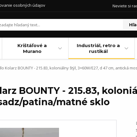
ovanie osobných údajov
Neviete si ra
Hľa
Krištáľové a
Industriál, retro a
Murano
rustikál
lo Kolarz BOUNTY - 215.83, koloniálny štýl, 3×60W/E27, d 47 cm, antická m
larz BOUNTY - 215.83, koloniá
sadz/patina/matné sklo