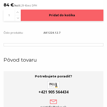
84 €
/
ks
68,29 €
bez DPH
Pridať do košíka
Číslo produktu:
AK1224.12.7
Pôvod tovaru
Potrebujete poradiť?
+421 905 564434
svietidla@inlux.sk