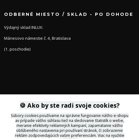
ODBERNÉ MIESTO / SKLAD - PO DOHODE
Výdajný sklad INLUX:
Mánesovo námestie č. 4, Bratislava
(1. poschodie)
KONTAKTY
🍪 Ako by ste radi svoje cookies?
Súbory cookies používame na správne fungovanie nášho e-shopu
av prípade vášho súhlasu tiež na sledovanie štatistík o webe,
+421 905 564434
meranie efektivity reklamných kampaní, zapamätanie vášho
obľúbeného nastavenia pri používaní stránok, či zobrazenie
reklám zodpovedajúcich vašim preferenciám.
Viac na využitie
svietidla@inlux.sk