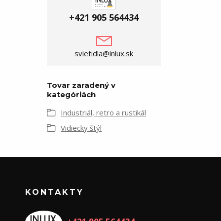
+421 905 564434
svietidla@inlux.sk
Tovar zaradený v
kategóriách
Industriál, retro a rustikál
Vidiecky štýl
KONTAKTY