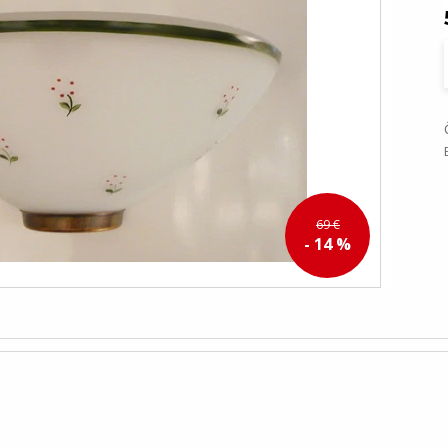
69 €
- 14 %