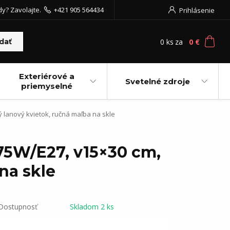
dy? Zavolajte.
+421 905 564434
Prihlásenie
0
ks
za
0 €
dať
Exteriérové a
Svetelné zdroje
priemyselné
ý lanový kvietok, ručná maľba na skle
×75W/E27, v15×30 cm,
na skle
Dostupnosť
Skladom 2 ks