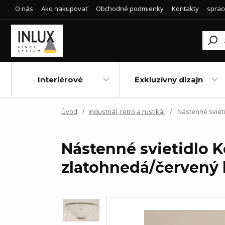
O nás
Ako nakupovať
Obchodné podmienky
Kontakty
sprac
Interiérové
Exkluzívny dizajn
Úvod
Industriál, retro a rustikál
Nástenné svieti
Nástenné svietidlo K
zlatohnedá/červený 