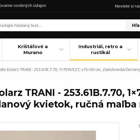
ovanie osobných údajov
Neviete si ra
Hľa
Krištáľové a
Industriál, retro a
Murano
rustikál
dlo Kolarz TRANI - 253.61B.7.70, 1×75W/E27, v15×30 cm, zlatohnedá/červen
olarz TRANI - 253.61B.7.70, 1
lanový kvietok, ručná maľba 