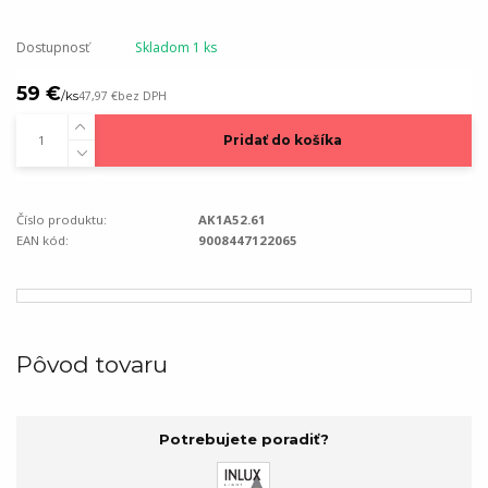
Dostupnosť
Skladom 1 ks
59 €
/
ks
47,97 €
bez DPH
Pridať do košíka
Číslo produktu:
AK1A52.61
EAN kód:
9008447122065
Pôvod tovaru
Potrebujete poradiť?