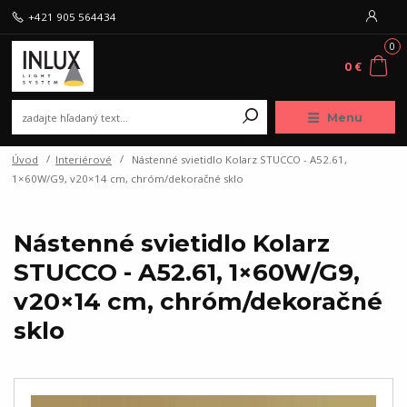
+421 905 564434
0
0 €
Menu
Úvod
Interiérové
Nástenné svietidlo Kolarz STUCCO - A52.61,
1×60W/G9, v20×14 cm, chróm/dekoračné sklo
Nástenné svietidlo Kolarz
STUCCO - A52.61, 1×60W/G9,
v20×14 cm, chróm/dekoračné
sklo