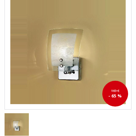
169 €
- 65 %