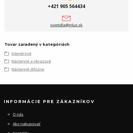
+421 905 564434
svietidla@inlux.sk
Tovar zaradený v kategóriách
Interiérové
Nástenné a obrazové
Nástenné difúzne
INFORMÁCIE PRE ZÁKAZNÍKOV
O nás
Ako nakupovať