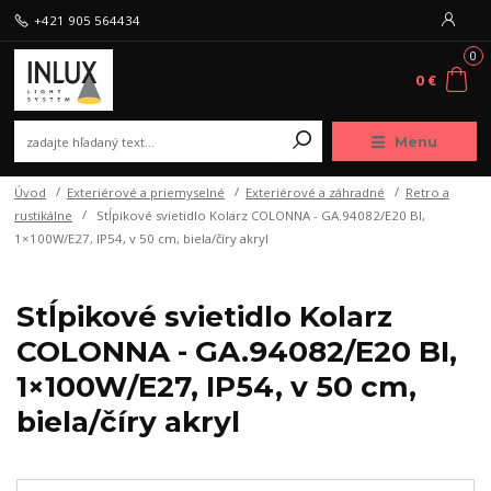
+421 905 564434
0
0 €
Menu
Úvod
Exteriérové a priemyselné
Exteriérové a záhradné
Retro a
rustikálne
Stĺpikové svietidlo Kolarz COLONNA - GA.94082/E20 BI,
1×100W/E27, IP54, v 50 cm, biela/číry akryl
Stĺpikové svietidlo Kolarz
COLONNA - GA.94082/E20 BI,
1×100W/E27, IP54, v 50 cm,
biela/číry akryl