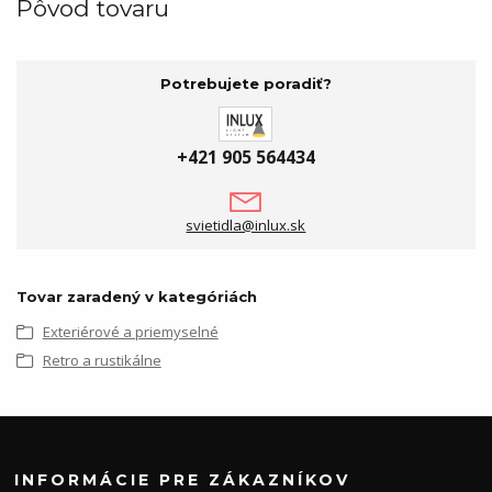
Pôvod tovaru
Potrebujete poradiť?
+421 905 564434
svietidla@inlux.sk
Tovar zaradený v kategóriách
Exteriérové a priemyselné
Retro a rustikálne
INFORMÁCIE PRE ZÁKAZNÍKOV