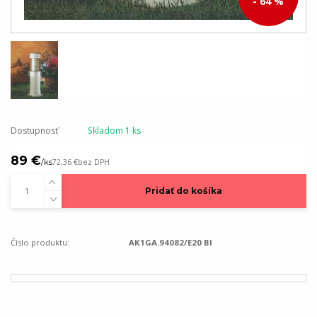
- 64 %
Dostupnosť
Skladom 1 ks
89 €
/
ks
72,36 €
bez DPH
Pridať do košíka
Číslo produktu:
AK1GA.94082/E20 BI