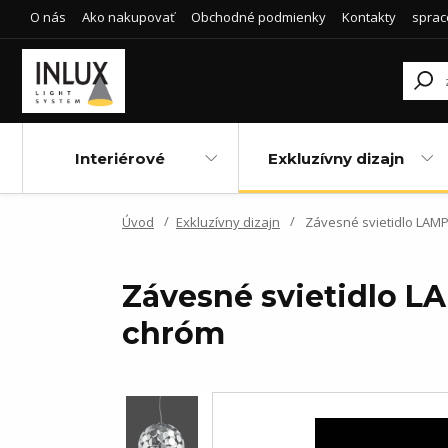
O nás
Ako nakupovať
Obchodné podmienky
Kontakty
sprac
Interiérové
Exkluzívny dizajn
Úvod
Exkluzívny dizajn
Závesné svietidlo LAMP
Závesné svietidlo L
chróm