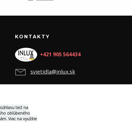
KONTAKTY
+421 905 564434
svietidla@inlux.sk
úhlasu tiež na
vášho obľúbeného
ciám.
Viac na využitie