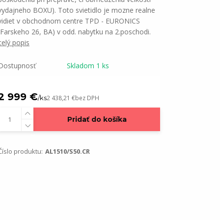
vydajneho BOXU). Toto svietidlo je mozne realne
vidiet v obchodnom centre TPD - EURONICS
(Farskeho 26, BA) v odd. nabytku na 2.poschodi.
celý popis
Dostupnosť
Skladom 1 ks
2 999 €
/
ks
2 438,21 €
bez DPH
Pridať do košíka
Číslo produktu:
AL1510/S50.CR