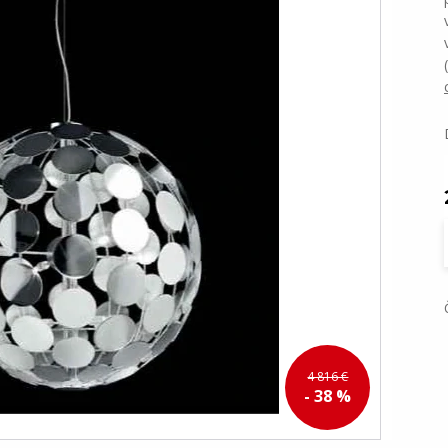
4 816 €
- 38 %