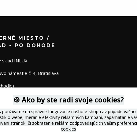
ERNÉ MIESTO /
AD - PO DOHODE
 sklad INLUX:
o námestie č. 4, Bratislava
chodie)
🍪 Ako by ste radi svoje cookies?
s používame na správne fungovanie nášho e-shopu av prípade vášho s
istík o webe, meranie efektivity reklamných kampaní, zapamätanie 
žívaní stránok, či zobrazenie reklám zodpovedajúcich vašim preferen
cookies