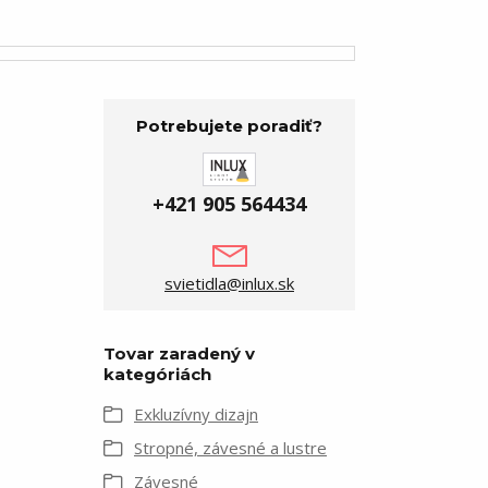
Potrebujete poradiť?
+421 905 564434
svietidla@inlux.sk
Tovar zaradený v
kategóriách
Exkluzívny dizajn
Stropné, závesné a lustre
Závesné