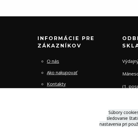
INFORMÁCIE PRE
ODB
ZÁKAZNÍKOV
SKL
O nás
Výdajný
Ako nakupovať
Mánesov
Kontakty
(1. pos
Obchodné podmienky
Zásady spracovania osobných
Súbory cookie
údajov
sledovanie štat
nastavenia pri pou