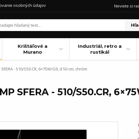
ovanie osobných údajov
Neviete si ra
Hľa
Krištáľové a
Industriál, retro a
Murano
rustikál
 SFERA - 510/S50.CR, 6×75W/G9, d 50 cm, chróm
AMP SFERA - 510/S50.CR, 6×75