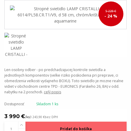
5 228 €
- 24 %
Len osobny odber - po predchadzajucej kontrole svietidla a
jednotlivych komponentov (velke riziko poskodenia pri preprave, ci
obmedzenia velkosti vydajneho BOXU). Toto svietidlo je mozne realne
vidiet v obchodnom centre TPD - EURONICS (Farskeho 26, BA) v odd.
nabytku na 2.poschodi.
celý popis
Dostupnosť
Skladom 1 ks
3 990 €
/
ks
3 243,90 €
bez DPH
Pridať do košíka