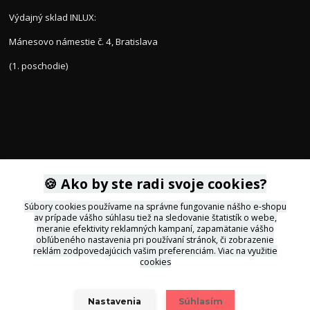
Výdajný sklad INLUX:
Mánesovo námestie č. 4, Bratislava
(1. poschodie)
🍪 Ako by ste radi svoje cookies?
KONTAKTY
Súbory cookies používame na správne fungovanie nášho e-shopu
av prípade vášho súhlasu tiež na sledovanie štatistík o webe,
+421 905 564434
meranie efektivity reklamných kampaní, zapamätanie vášho
obľúbeného nastavenia pri používaní stránok, či zobrazenie
reklám zodpovedajúcich vašim preferenciám.
Viac na využitie
svietidla@inlux.sk
cookies
Nastavenia
Súhlasím