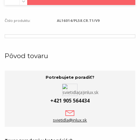
Číslo produktu:
AL16014/PL58.CR.T1/V9
Pôvod tovaru
Potrebujete poradiť?
+421 905 564434
svietidla@inlux.sk