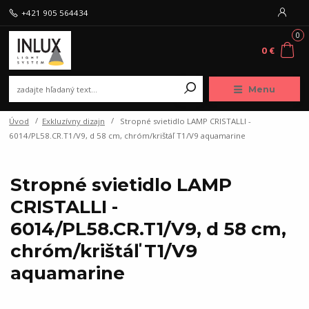
+421 905 564434
0
0 €
Menu
Úvod
Exkluzívny dizajn
Stropné svietidlo LAMP CRISTALLI -
6014/PL58.CR.T1/V9, d 58 cm, chróm/krištáľ T1/V9 aquamarine
Stropné svietidlo LAMP
CRISTALLI -
6014/PL58.CR.T1/V9, d 58 cm,
chróm/krištáľ T1/V9
aquamarine