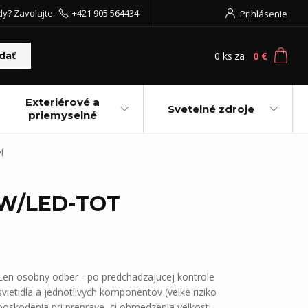
dy? Zavolajte.
+421 905 564434
Prihlásenie
0
ks
za
0 €
dať
Exteriérové a
Svetelné zdroje
priemyselné
l
,1W/LED-TOT
Len osobny odber - po predchadzajucej kontrole
svietidla a jednotlivych komponentov (velke riziko
poskodenia pri preprave, ci obmedzenia velkosti