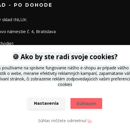
AD - PO DOHODE
 sklad INLUX:
o námestie č. 4, Bratislava
chodie)
🍪 Ako by ste radi svoje cookies?
s používame na správne fungovanie nášho e-shopu av prípade vášho s
istík o webe, meranie efektivity reklamných kampaní, zapamätanie 
žívaní stránok, či zobrazenie reklám zodpovedajúcich vašim preferen
cookies
Nastavenia
Súhlasím
Vytvorené na
Eshop-rychlo.sk
Súhlas môžete odmietnuť
tu
.