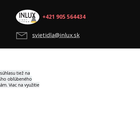
+421 905 564434
svietidla@inlux.sk
úhlasu tiež na
vášho obľúbeného
ciám.
Viac na využitie