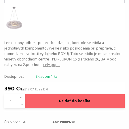
Len osobny odber - po predchadzajucej kontrole svietidla a
jednotlivych komponentov (velke riziko poskodenia pri preprave, ci
obmedzenia velkosti vydajneho BOXU). Toto svietidlo je mozne realne
vidiet v obchodnom centre TPD - EURONICS (Farskeho 26, BA) v odd.
nabytku na 2.poschodi.
celý popis
Dostupnosť
Skladom 1 ks
390 €
/
ks
317,07 €
bez DPH
Pridať do košíka
Číslo produktu:
AM1P8009-70