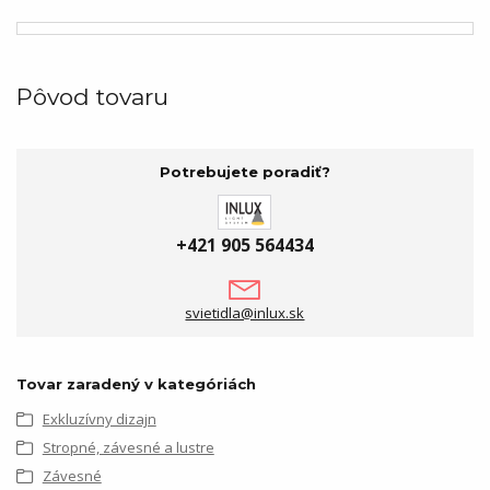
Pôvod tovaru
Potrebujete poradiť?
+421 905 564434
svietidla@inlux.sk
Tovar zaradený v kategóriách
Exkluzívny dizajn
Stropné, závesné a lustre
Závesné