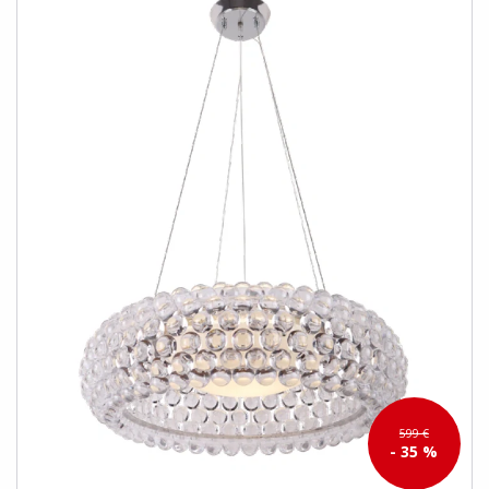
599 €
- 35 %