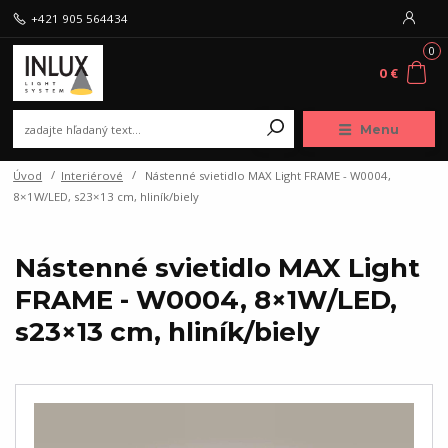
+421 905 564434
0
0 €
Menu
Úvod
Interiérové
Nástenné svietidlo MAX Light FRAME - W0004,
8×1W/LED, s23×13 cm, hliník/biely
Nástenné svietidlo MAX Light
FRAME - W0004, 8×1W/LED,
s23×13 cm, hliník/biely