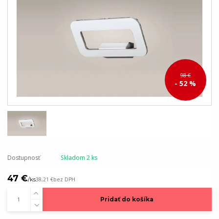
98 €
- 52 %
Dostupnosť
Skladom 2 ks
47 €
/
ks
38,21 €
bez DPH
Pridať do košíka