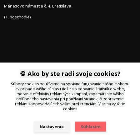
Mánesovo námestie č. 4, Bratislava
(1. poschodie)
KONTAKTY
🍪 Ako by ste radi svoje cookies?
Súbory cookies používame na správne fungovanie nášho e-shopu
av prípade vášho súhlasu tiež na sledovanie štatistík o webe,
+421 905 564434
meranie efektivity reklamných kampaní, zapamätanie vášho
obľúbeného nastavenia pri používaní stránok, či zobrazenie
reklám zodpovedajúcich vašim preferenciám.
Viac na využitie
svietidla@inlux.sk
cookies
Nastavenia
Súhlasím