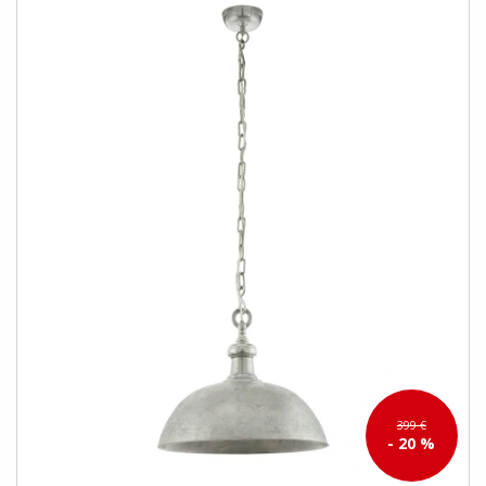
399 €
- 20 %