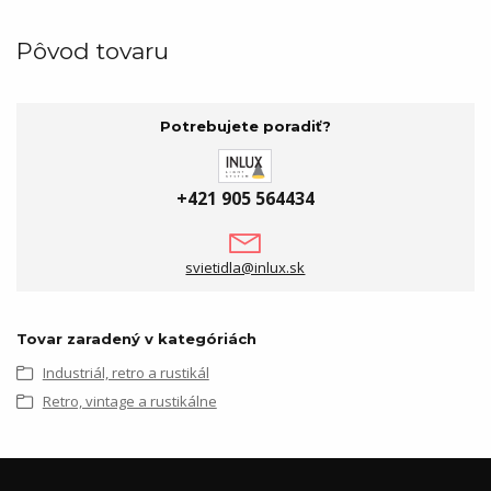
Pôvod tovaru
Potrebujete poradiť?
+421 905 564434
svietidla@inlux.sk
Tovar zaradený v kategóriách
Industriál, retro a rustikál
Retro, vintage a rustikálne