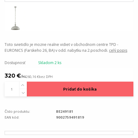
Toto svietidlo je mozne realne vidiet v obchodnom centre TPD -
EURONICS (Farskeho 26, BA) v odd. nabytku na 2.poschodi.
celý popis
Dostupnosť
Skladom 2 ks
320 €
/
ks
260,16 €
bez DPH
Pridať do košíka
Číslo produktu:
BE249181
EAN kód:
9002759491819