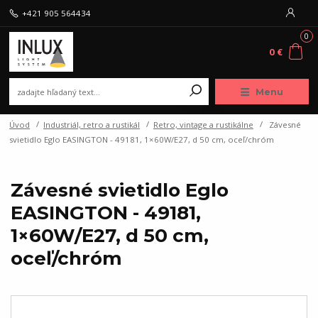
+421 905 564434
0
0 €
Menu
Úvod
Industriál, retro a rustikál
Retro, vintage a rustikálne
Závesné
svietidlo Eglo EASINGTON - 49181, 1×60W/E27, d 50 cm, oceľ/chróm
Závesné svietidlo Eglo
EASINGTON - 49181,
1×60W/E27, d 50 cm,
oceľ/chróm