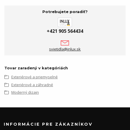
Potrebujete poradiť?
+421 905 564434
svietidla@inlux.sk
Tovar zaradený v kategóriách
Exteriérové a priemyselné
Exteriérové a záhradné
Moderný dizajn
INFORMÁCIE PRE ZÁKAZNÍKOV