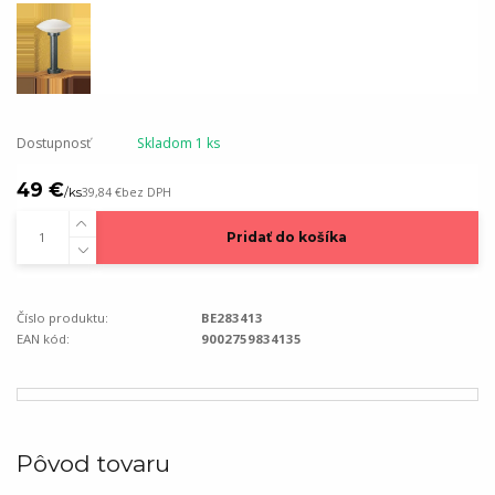
Dostupnosť
Skladom 1 ks
49 €
/
ks
39,84 €
bez DPH
Pridať do košíka
Číslo produktu:
BE283413
EAN kód:
9002759834135
Pôvod tovaru