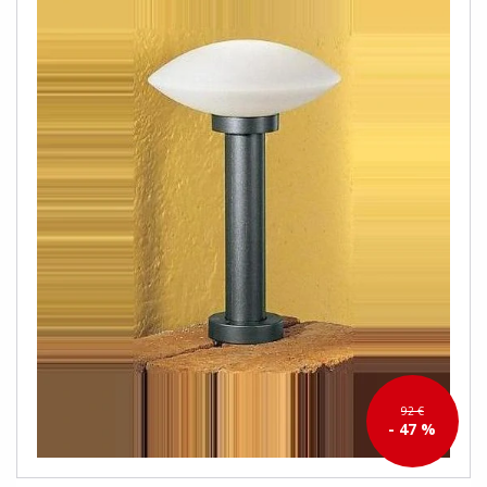
92 €
- 47 %