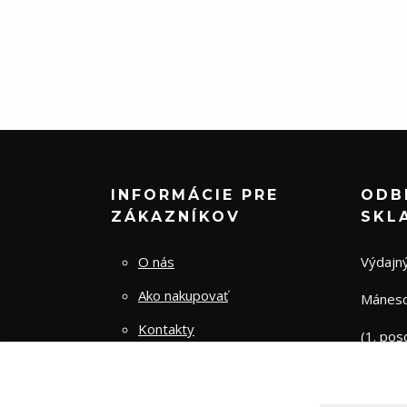
INFORMÁCIE PRE
ODB
ZÁKAZNÍKOV
SKL
O nás
Výdajný
Ako nakupovať
Mánesov
Kontakty
(1. pos
Obchodné podmienky
Zásady spracovania osobných