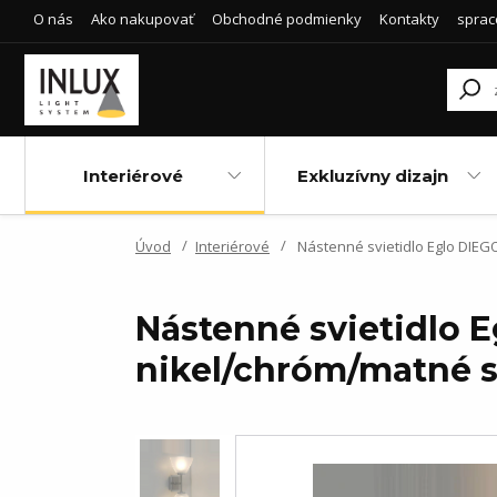
O nás
Ako nakupovať
Obchodné podmienky
Kontakty
sprac
Interiérové
Exkluzívny dizajn
Úvod
Interiérové
Nástenné svietidlo Eglo DIEGO
Nástenné svietidlo 
nikel/chróm/matné s