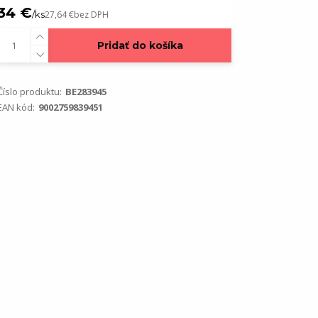
34 €
/
ks
27,64 €
bez DPH
Pridať do košíka
Číslo produktu:
BE283945
EAN kód:
9002759839451