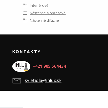
Interiérové
Nástenné a obrazové
Nástenné difúzne
KONTAKTY
+421 905 564434
svietidla@inlux.sk