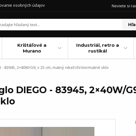
ovanie osobných údajov
Neviete si ra
Hľa
Krištáľové a
Industriál, retro a
Murano
rustikál
 - 83945, 2×40W/G9, v 25 cm, matný nikel/chróm/matné sklo
Eglo DIEGO - 83945, 2×40W/G9
klo