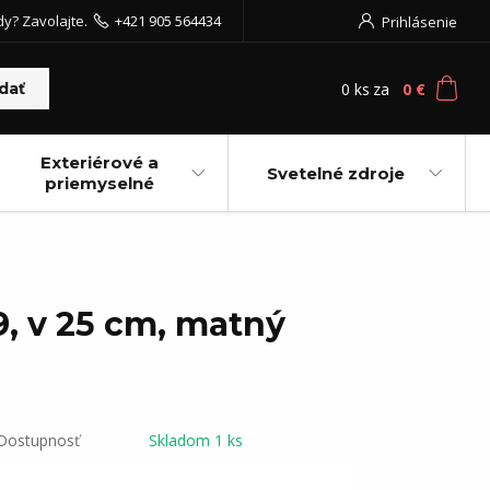
dy? Zavolajte.
+421 905 564434
Prihlásenie
0
ks
za
0 €
dať
Exteriérové a
Svetelné zdroje
priemyselné
, v 25 cm, matný
Dostupnosť
Skladom 1 ks