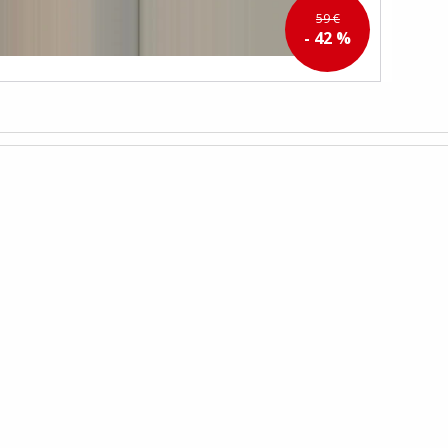
59 €
- 42 %