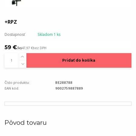
+RPZ
Dostupnosť
Skladom 1 ks
59 €
/
ks
47,97 €
bez DPH
Pridať do košíka
Číslo produktu:
BE288788
EAN kód:
9002759887889
Pôvod tovaru