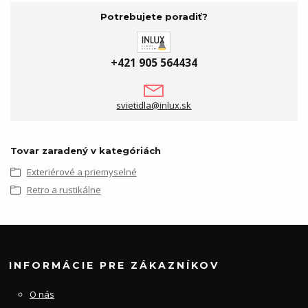
Potrebujete poradiť?
+421 905 564434
svietidla@inlux.sk
Tovar zaradený v kategóriách
Exteriérové a priemyselné
Retro a rustikálne
INFORMÁCIE PRE ZÁKAZNÍKOV
O nás