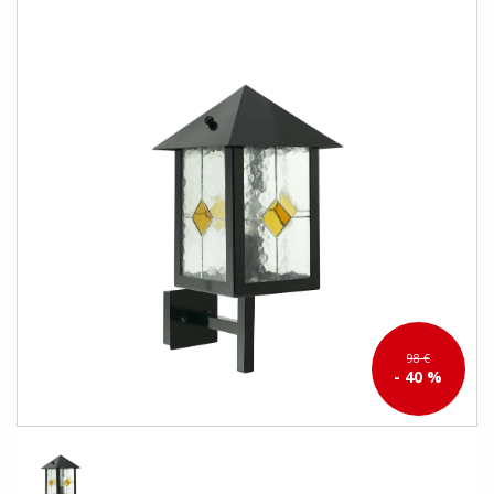
98 €
- 40 %