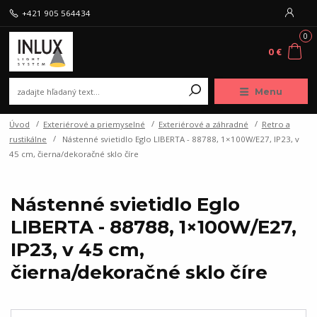
+421 905 564434
0
0 €
Menu
Úvod
Exteriérové a priemyselné
Exteriérové a záhradné
Retro a
rustikálne
Nástenné svietidlo Eglo LIBERTA - 88788, 1×100W/E27, IP23, v
45 cm, čierna/dekoračné sklo číre
Nástenné svietidlo Eglo
LIBERTA - 88788, 1×100W/E27,
IP23, v 45 cm,
čierna/dekoračné sklo číre