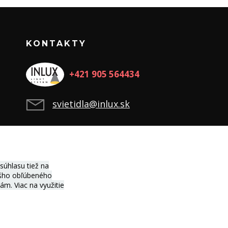
KONTAKTY
+421 905 564434
svietidla@inlux.sk
úhlasu tiež na
vášho obľúbeného
ciám.
Viac na využitie