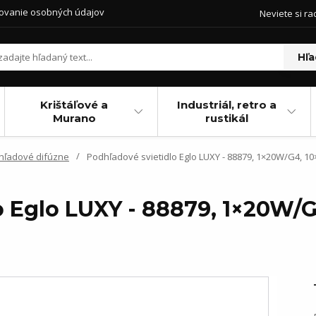
ovanie osobných údajov
Neviete si ra
Hľa
Krištáľové a
Industriál, retro a
Murano
rustikál
hľadové difúzne
Podhľadové svietidlo Eglo LUXY - 88879, 1×20W/G4, 10
o Eglo LUXY - 88879, 1×20W/G