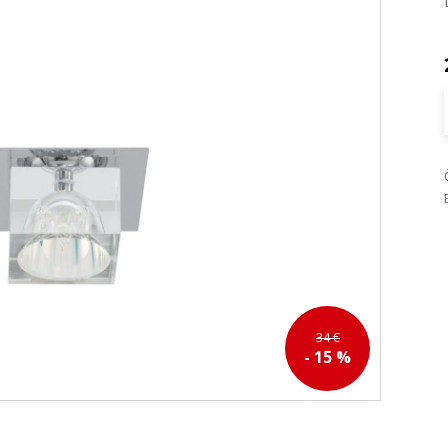
34 €
- 15 %