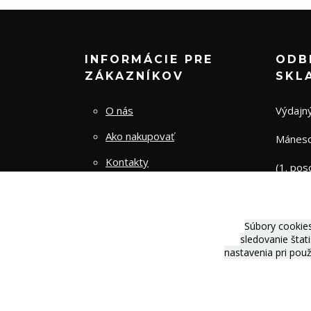
INFORMÁCIE PRE
ODB
ZÁKAZNÍKOV
SKL
O nás
Výdajný
Ako nakupovať
Mánesov
Kontakty
(1. pos
Obchodné podmienky
Zásady spracovania osobných
Súbory cookie
údajov
sledovanie štat
nastavenia pri pou