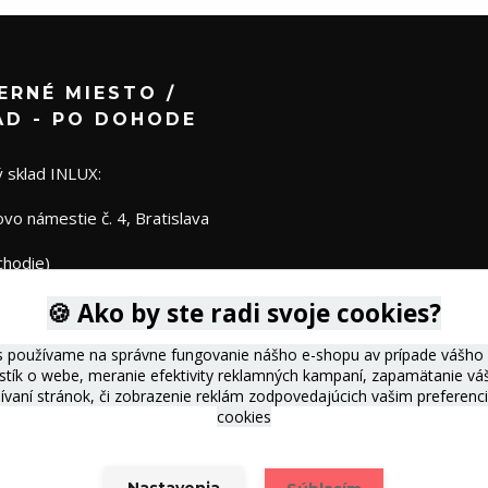
ERNÉ MIESTO /
AD - PO DOHODE
 sklad INLUX:
o námestie č. 4, Bratislava
chodie)
🍪 Ako by ste radi svoje cookies?
s používame na správne fungovanie nášho e-shopu av prípade vášho s
istík o webe, meranie efektivity reklamných kampaní, zapamätanie 
žívaní stránok, či zobrazenie reklám zodpovedajúcich vašim preferen
cookies