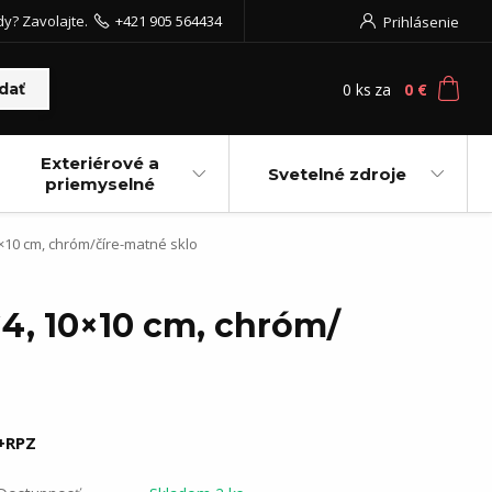
dy? Zavolajte.
+421 905 564434
Prihlásenie
0
ks
za
0 €
dať
Exteriérové a
Svetelné zdroje
priemyselné
×10 cm, chróm/číre-matné sklo
4, 10×10 cm, chróm/
+RPZ