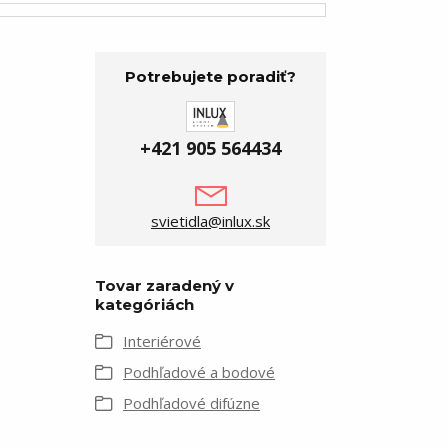
Potrebujete poradiť?
+421 905 564434
svietidla@inlux.sk
Tovar zaradený v
kategóriách
Interiérové
Podhľadové a bodové
Podhľadové difúzne