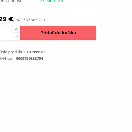
Dostupnosť
Skladom 2 ks
29 €
/
ks
23,58 €
bez DPH
Pridať do košíka
Číslo produktu:
BE288879
EAN kód:
9002759888794