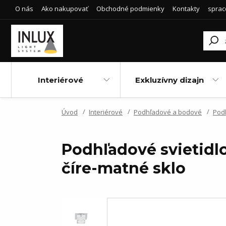
O nás
Ako nakupovať
Obchodné podmienky
Kontakty
sprac
Interiérové
Exkluzívny dizajn
Úvod
Interiérové
Podhľadové a bodové
Pod
Podhľadové svietidl
číre-matné sklo