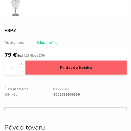
+RPZ
Dostupnosť
Skladom 1 ks
79 €
/
ks
64,23 €
bez DPH
Pridať do košíka
Číslo produktu:
BE290035
EAN kód:
9002759900359
Pôvod tovaru