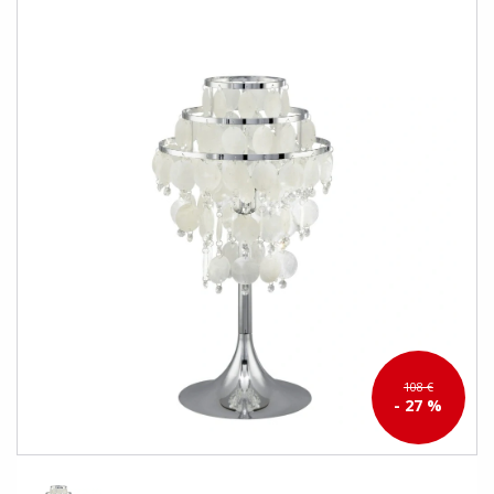
108 €
- 27 %