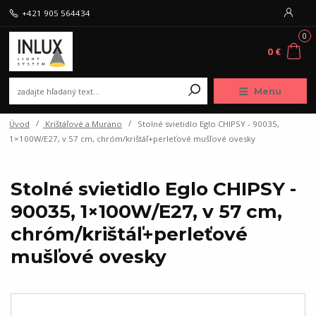
+421 905 564434
0
0 €
Menu
Úvod
Krištáľové a Murano
Stolné svietidlo Eglo CHIPSY - 90035,
1×100W/E27, v 57 cm, chróm/krištáľ+perleťové mušľové ovesky
Stolné svietidlo Eglo CHIPSY -
90035, 1×100W/E27, v 57 cm,
chróm/krištáľ+perleťové
mušľové ovesky