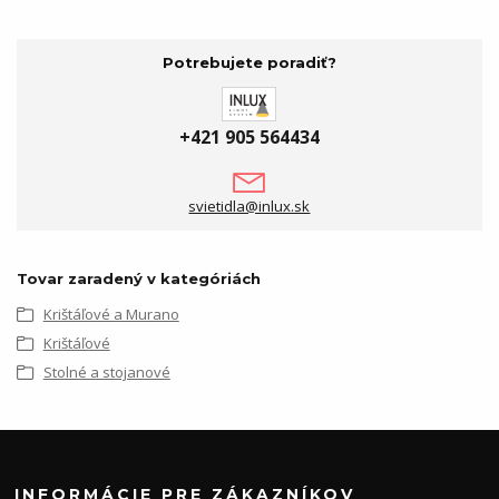
Potrebujete poradiť?
+421 905 564434
svietidla@inlux.sk
Tovar zaradený v kategóriách
Krištáľové a Murano
Krištáľové
Stolné a stojanové
INFORMÁCIE PRE ZÁKAZNÍKOV