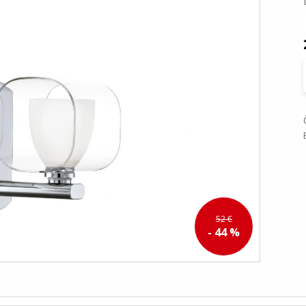
52 €
- 44 %