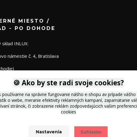
ERNÉ MIESTO /
AD - PO DOHODE
 sklad INLUX:
o námestie č. 4, Bratislava
chodie)
🍪 Ako by ste radi svoje cookies?
s používame na správne fungovanie nášho e-shopu av prípade vášho s
istík o webe, meranie efektivity reklamných kampaní, zapamätanie 
žívaní stránok, či zobrazenie reklám zodpovedajúcich vašim preferen
cookies
Nastavenia
Súhlasím