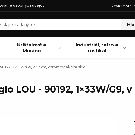
ovanie osobných údajov
Neviete si ra
Hľa
Krištáľové a
Industriál, retro a
Murano
rustikál
 90192, 1×33W/G9, v 17 cm, chróm/opal/číre sklo
glo LOU - 90192, 1×33W/G9, v