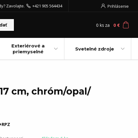
dy? Zavolajte.
+421 905 564434
Prihlásenie
0
ks
za
0 €
dať
Exteriérové a
Svetelné zdroje
priemyselné
 17 cm, chróm/opal/
+RPZ