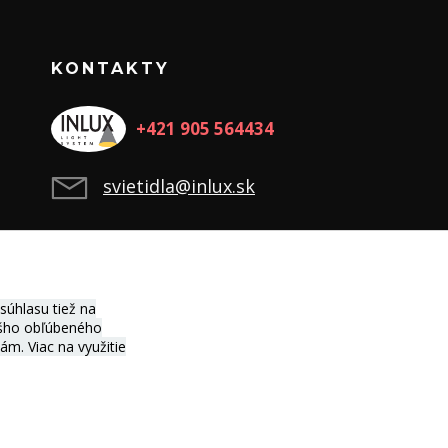
KONTAKTY
+421 905 564434
svietidla@inlux.sk
úhlasu tiež na
vášho obľúbeného
ciám.
Viac na využitie