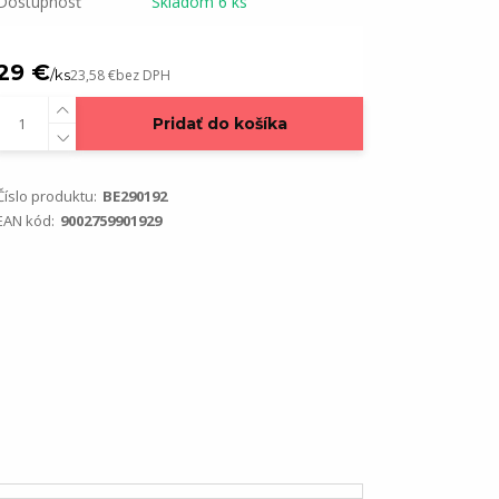
Dostupnosť
Skladom 6 ks
29 €
/
ks
23,58 €
bez DPH
Pridať do košíka
Číslo produktu:
BE290192
EAN kód:
9002759901929