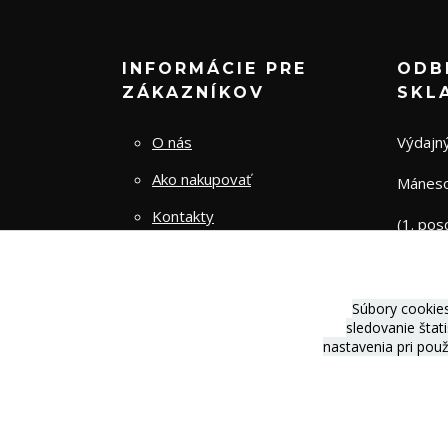
INFORMÁCIE PRE
ODB
ZÁKAZNÍKOV
SKL
O nás
Výdajný
Ako nakupovať
Mánesov
Kontakty
(1. pos
Obchodné podmienky
Zásady spracovania osobných
Súbory cookie
údajov
sledovanie štat
nastavenia pri pou