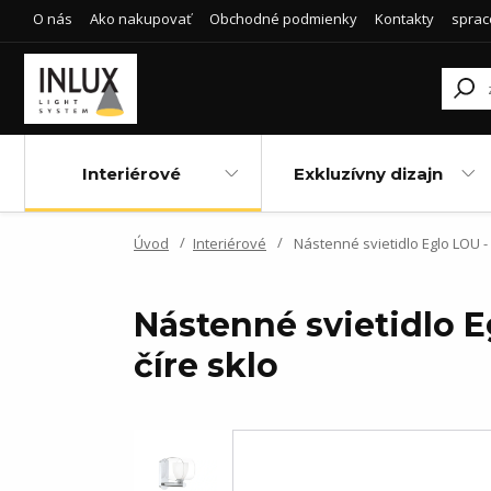
O nás
Ako nakupovať
Obchodné podmienky
Kontakty
sprac
Interiérové
Exkluzívny dizajn
Úvod
Interiérové
Nástenné svietidlo Eglo LOU -
Nástenné svietidlo E
číre sklo