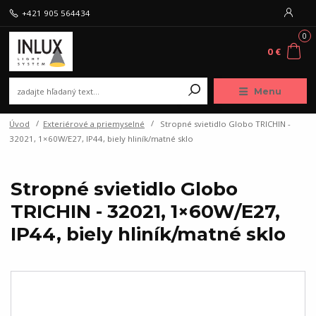
+421 905 564434
0
0 €
Menu
Úvod
Exteriérové a priemyselné
Stropné svietidlo Globo TRICHIN -
32021, 1×60W/E27, IP44, biely hliník/matné sklo
Stropné svietidlo Globo
TRICHIN - 32021, 1×60W/E27,
IP44, biely hliník/matné sklo