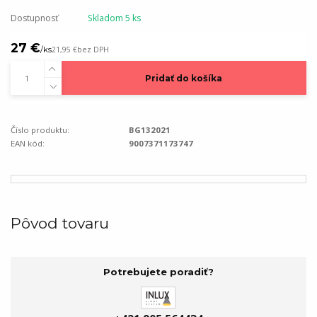
Dostupnosť
Skladom 5 ks
27 €
/
ks
21,95 €
bez DPH
Pridať do košíka
Číslo produktu:
BG132021
EAN kód:
9007371173747
Pôvod tovaru
Potrebujete poradiť?