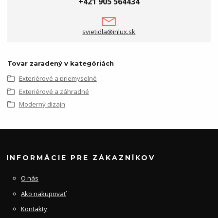
+421 905 564434
svietidla@inlux.sk
Tovar zaradený v kategóriách
Exteriérové a priemyselné
Exteriérové a záhradné
Moderný dizajn
INFORMÁCIE PRE ZÁKAZNÍKOV
O nás
Ako nakupovať
Kontakty