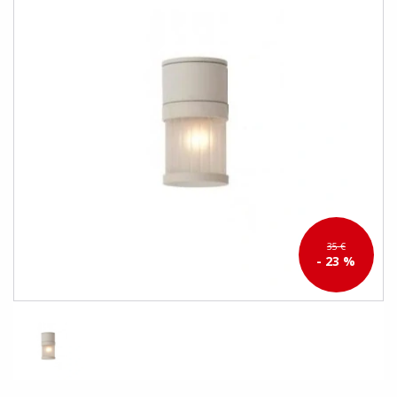
35 €
- 23 %