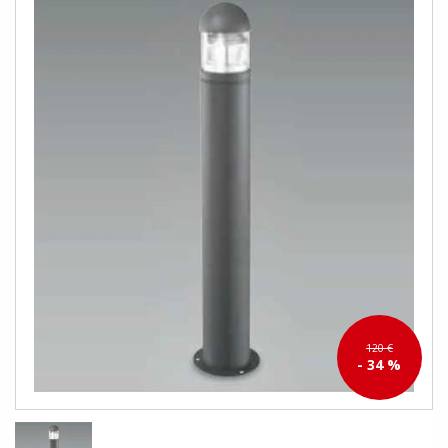
120 €
- 34 %