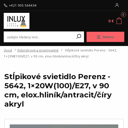
+421 905 564434
0
0 €
Menu
Úvod
Exteriérové a priemyselné
Stĺpikové svietidlo Perenz - 5642,
1×20W(100)/E27, v 90 cm, elox.hliník/antracit/číry akryl
Stĺpikové svietidlo Perenz -
5642, 1×20W(100)/E27, v 90
cm, elox.hliník/antracit/číry
akryl