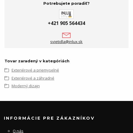
Potrebujete poradiť?
+421 905 564434
svietidla@inlux.sk
Tovar zaradený v kategóriách
Exteriérové a priemyselné
Exteriérové a záhradné
Moderný dizajn
INFORMÁCIE PRE ZÁKAZNÍKOV
O nás