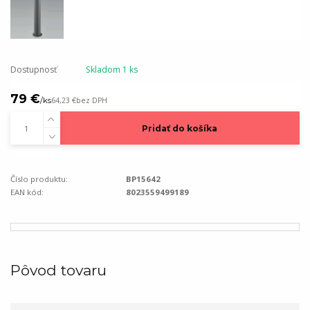
Dostupnosť
Skladom 1 ks
79 €
/
ks
64,23 €
bez DPH
Pridať do košíka
Číslo produktu:
BP15642
EAN kód:
8023559499189
Pôvod tovaru