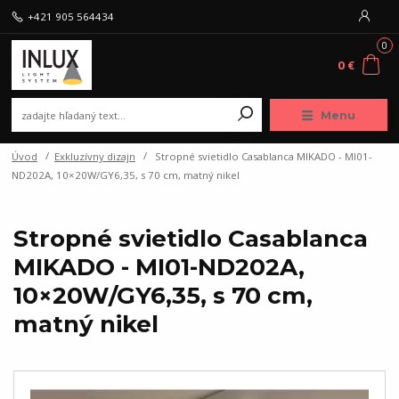
+421 905 564434
0
0 €
Menu
Úvod
Exkluzívny dizajn
Stropné svietidlo Casablanca MIKADO - MI01-
ND202A, 10×20W/GY6,35, s 70 cm, matný nikel
Stropné svietidlo Casablanca
MIKADO - MI01-ND202A,
10×20W/GY6,35, s 70 cm,
matný nikel