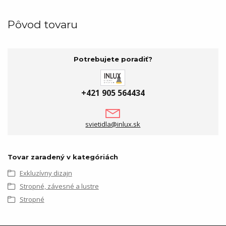
Pôvod tovaru
Potrebujete poradiť?
+421 905 564434
svietidla@inlux.sk
Tovar zaradený v kategóriách
Exkluzívny dizajn
Stropné, závesné a lustre
Stropné