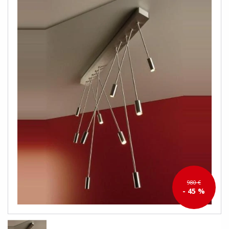
980 €
- 45 %