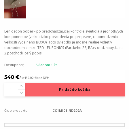
Len osobn odber - po predchadzajucej kontrole svietidla a jednotlivych
komponentov (velke riziko poskodenia pri preprave, ci obmedzenia
velkosti vydajneho BOXU). Toto svietidlo je mozne realne vidiet v
obchodnom centre TPD - EURONICS (Farskeho 26, BA) v odd. nabytku na
2.poschodi.
celý popis
Dostupnosť
Skladom 1 ks
540 €
/
ks
439,02 €
bez DPH
Pridať do košíka
Číslo produktu:
CC1MI01-ND202A