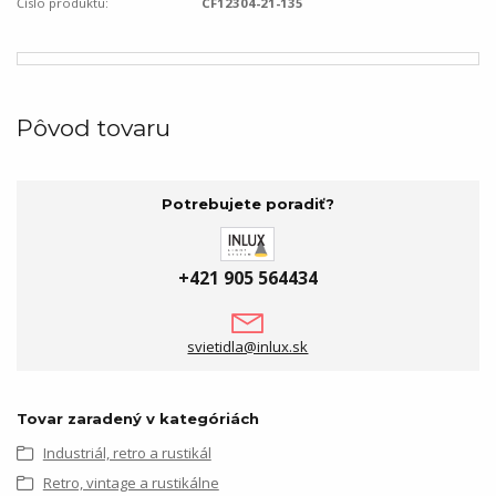
Číslo produktu:
CF12304-21-135
Pôvod tovaru
Potrebujete poradiť?
+421 905 564434
svietidla@inlux.sk
Tovar zaradený v kategóriách
Industriál, retro a rustikál
Retro, vintage a rustikálne