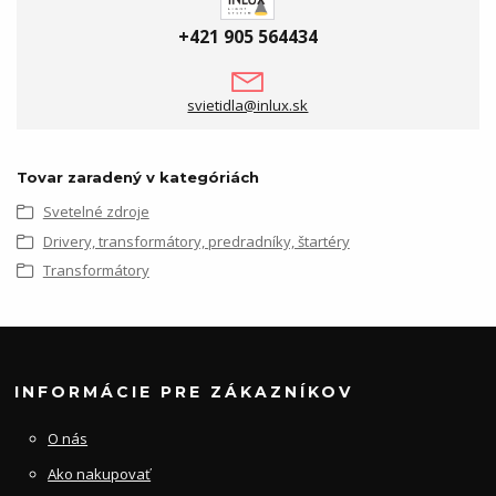
+421 905 564434
svietidla@inlux.sk
Tovar zaradený v kategóriách
Svetelné zdroje
Drivery, transformátory, predradníky, štartéry
Transformátory
INFORMÁCIE PRE ZÁKAZNÍKOV
O nás
Ako nakupovať