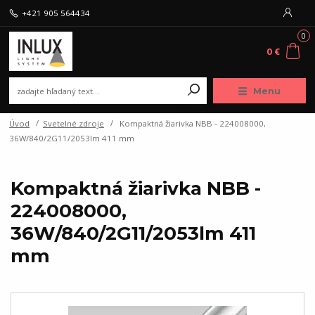
+421 905 564434
0
0 €
Menu
Úvod
Svetelné zdroje
Kompaktná žiarivka NBB - 224008000,
36W/840/2G11/2053lm 411 mm
Kompaktná žiarivka NBB -
224008000,
36W/840/2G11/2053lm 411
mm