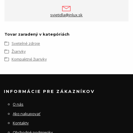
svietidla@inlux.sk
Tovar zaradený v kategóriách
Svetelné zdroje
Žiarivky
Kompaktné žiarivky
INFORMÁCIE PRE ZÁKAZNÍKOV
O nás
Ako nakupovať
Kontakty
Obchodné podmienky