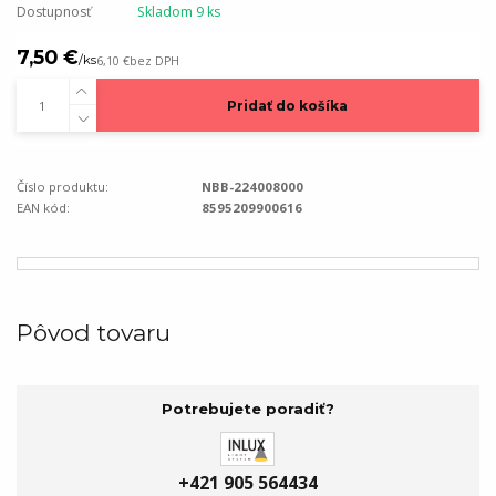
Dostupnosť
Skladom 9 ks
7,50 €
/
ks
6,10 €
bez DPH
Pridať do košíka
Číslo produktu:
NBB-224008000
EAN kód:
8595209900616
Pôvod tovaru
Potrebujete poradiť?
+421 905 564434