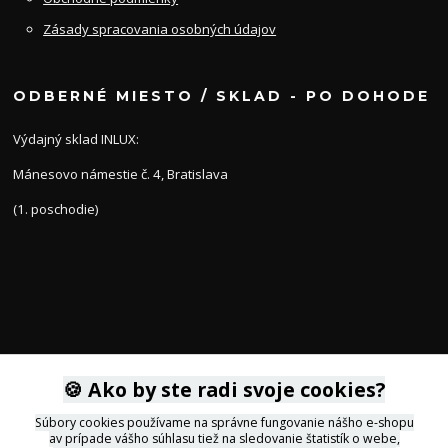
Zásady spracovania osobných údajov
ODBERNÉ MIESTO / SKLAD - PO DOHODE
Výdajný sklad INLUX:
Mánesovo námestie č. 4, Bratislava
(1. poschodie)
KONTAKTY
🍪 Ako by ste radi svoje cookies?
Súbory cookies používame na správne fungovanie nášho e-shopu
av prípade vášho súhlasu tiež na sledovanie štatistík o webe,
+421 905 564434