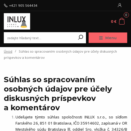
+421 905 564434
0
0 €
Menu
Úvod
Súhlas so spracovaním osobných údajov pre účely diskusných
príspevkov a komentárov
Súhlas so spracovaním
osobných údajov pre účely
diskusných príspevkov
a komentárov
Udeľujete týmto súhlas
spoločnosti INLUX s.r.o., so sídlom
Farského
26, 851 01
Bratislava, IČO 35914602, zapísaná v OR
Mestského súdu Bratislava lll
, oddiel Sro, vložka č. 34326/B