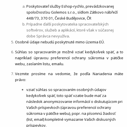
Poskytovateľ služby Eshop-rychlo, prevádzkovanej
spoločnosťou Golemos s.r.o., sídlom Zátkovo nábřeží
448/73, 370 01, České Budějovice, ČR
Prípadne ďalší poskytovatelia spracovateľských
softvérov, služieb a aplikácií, ktoré však v súčasnej
dobe Správca nevyužíva
.
Osobné údaje nebudú poskytnuté mimo územia EÚ.
Súhlas so spracovaním je možné vziať kedykoľvek späť, a to
napríklad úpravou preferencií ochrany súkromia v pätičke
webu, zaslaním listu, emailu.
Vezmite prosíme na vedomie, že podľa Nariadenia máte
právo:
vziať súhlas so spracovaním osobných údajov
kedykoľvek späť, toto späť vzatie bude mať za
následok anonymizovanie informácií o diskutujúcom pri
Vašich príspevkoch (úpravou preferencií ochrany
súkromia v pätičke webu), popr. na písomnú žiadosť
(list, email) kompletné vymazanie Vašich diskusných
príspevkov.