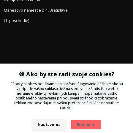
Mánesovo námestie č. 4, Bratislava
(1. poschodie)
KONTAKTY
🍪 Ako by ste radi svoje cookies?
Súbory cookies používame na správne fungovanie nášho e-shopu
av prípade vášho súhlasu tiež na sledovanie štatistík o webe,
+421 905 564434
meranie efektivity reklamných kampaní, zapamätanie vášho
obľúbeného nastavenia pri používaní stránok, či zobrazenie
reklám zodpovedajúcich vašim preferenciám.
Viac na využitie
svietidla@inlux.sk
cookies
Nastavenia
Súhlasím