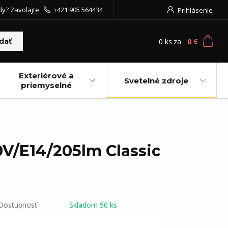
dy? Zavolajte.
+421 905 564434
Prihlásenie
0
ks
za
0 €
dať
Exteriérové a
Svetelné zdroje
priemyselné
0V/E14/205lm Classic
Dostupnosť
Skladom 50 ks