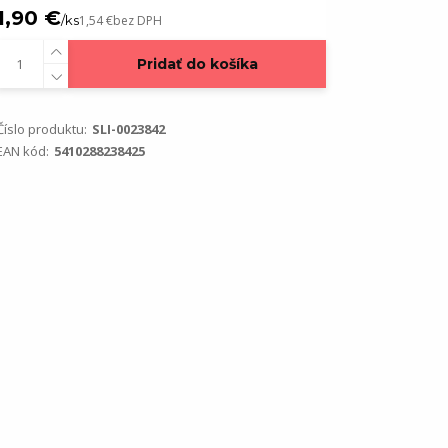
1,90 €
/
ks
1,54 €
bez DPH
Pridať do košíka
Číslo produktu:
SLI-0023842
EAN kód:
5410288238425