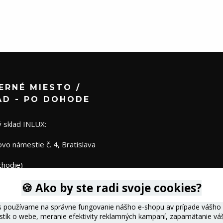
ERNÉ MIESTO /
AD - PO DOHODE
 sklad INLUX:
o námestie č. 4, Bratislava
chodie)
🍪 Ako by ste radi svoje cookies?
s používame na správne fungovanie nášho e-shopu av prípade vášho s
istík o webe, meranie efektivity reklamných kampaní, zapamätanie 