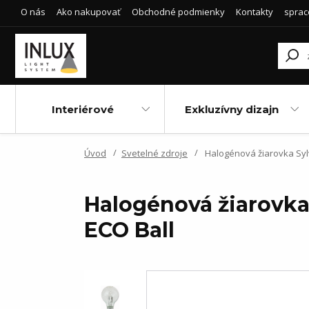
O nás
Ako nakupovať
Obchodné podmienky
Kontakty
sprac
Interiérové
Exkluzívny dizajn
Úvod
Svetelné zdroje
Halogénová žiarovka Sylv
Halogénová žiarovka
ECO Ball