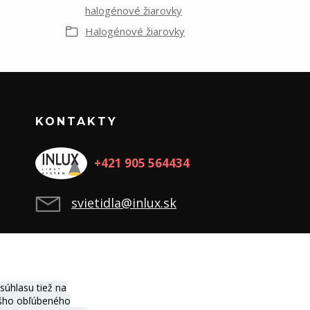
halogénové žiarovky
Halogénové žiarovky
KONTAKTY
+421 905 564434
svietidla@inlux.sk
úhlasu tiež na
vášho obľúbeného