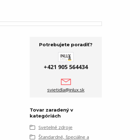
Potrebujete poradiť?
+421 905 564434
svietidla@inlux.sk
Tovar zaradený v
kategóriách
Svetelné zdroje
Štandardné, špeciálne a