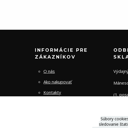
INFORMÁCIE PRE
ODB
ZÁKAZNÍKOV
SKL
O nás
Výdajný
Ako nakupovať
Mánesov
Kontakty
(1. pos
Obchodné podmienky
Zásady spracovania osobných
Súbory cookie
údajov
sledovanie štat