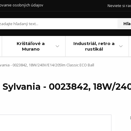
ovanie osobných údajov
Neviete si ra
Hľa
Krištáľové a
Industriál, retro a
Murano
rustikál
ania - 0023842, 18W/240V/E14/205lm Classic ECO Ball
 Sylvania - 0023842, 18W/24