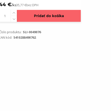
44 €
/
ks
35,77 €
bez DPH
Pridať do košíka
Číslo produktu:
SLI-0049076
EAN kód:
5410288490762