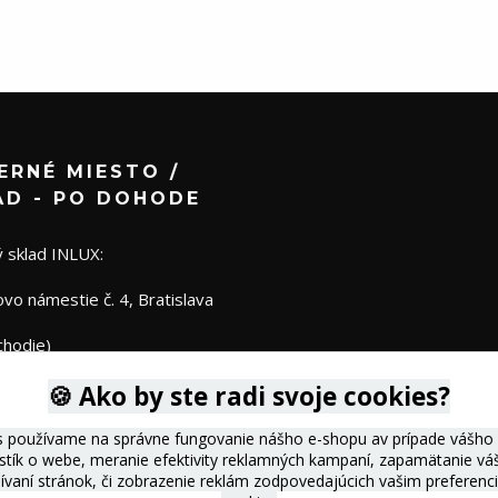
ERNÉ MIESTO /
AD - PO DOHODE
 sklad INLUX:
o námestie č. 4, Bratislava
chodie)
🍪 Ako by ste radi svoje cookies?
s používame na správne fungovanie nášho e-shopu av prípade vášho s
istík o webe, meranie efektivity reklamných kampaní, zapamätanie 
žívaní stránok, či zobrazenie reklám zodpovedajúcich vašim preferen