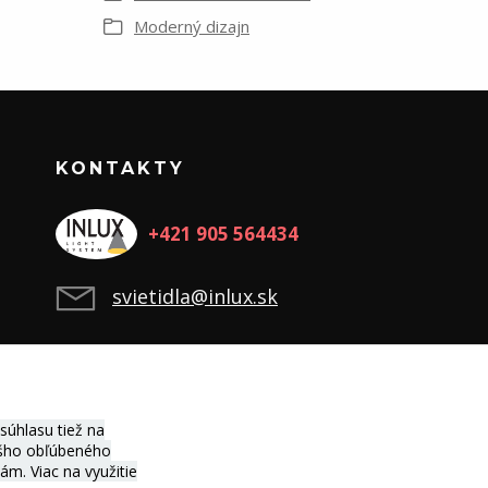
Moderný dizajn
KONTAKTY
+421 905 564434
svietidla@inlux.sk
úhlasu tiež na
vášho obľúbeného
ciám.
Viac na využitie