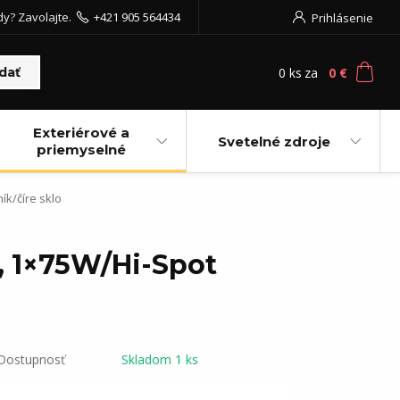
dy? Zavolajte.
+421 905 564434
Prihlásenie
0
ks
za
0 €
dať
Exteriérové a
Svetelné zdroje
priemyselné
ík/číre sklo
, 1×75W/Hi-Spot
Dostupnosť
Skladom 1 ks