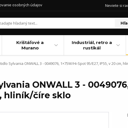
ovanie osobných údajov
Neviete si ra
Hľa
Krištáľové a
Industriál, retro a
Murano
rustikál
idlo Sylvania ONWALL 3 - 0049076, 1×75W/Hi-Spot 95/E27, IP55, v 20 cm, hlin
Sylvania ONWALL 3 - 0049076
 hliník/číre sklo