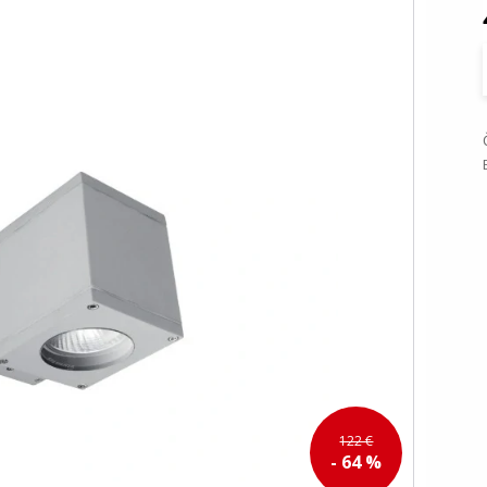
122 €
- 64 %