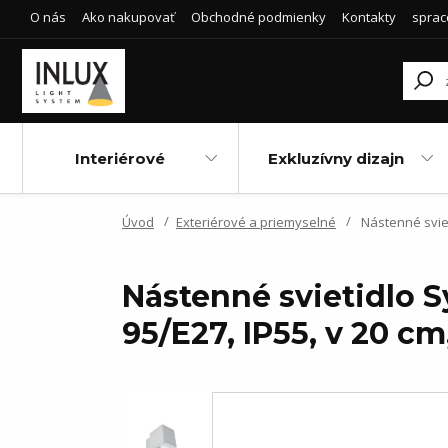
O nás
Ako nakupovať
Obchodné podmienky
Kontakty
sprac
Interiérové
Exkluzívny dizajn
Úvod
Exteriérové a priemyselné
Nástenné sviet
Nástenné svietidlo 
95/E27, IP55, v 20 cm,