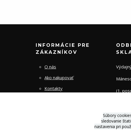
INFORMÁCIE PRE
ODB
ZÁKAZNÍKOV
SKL
O nás
Výdajný
Ako nakupovať
Mánesov
Kontakty
(1. pos
Obchodné podmienky
Zásady spracovania osobných
Súbory cookie
údajov
sledovanie štat
nastavenia pri pou