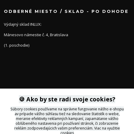
ODBERNÉ MIESTO / SKLAD - PO DOHODE
Výdajný sklad INLUX:
Mánesovo námestie č. 4, Bratislava
(1. poschodie)
KONTAKTY
🍪 Ako by ste radi svoje cookies?
Súbory cookies používame na správne fungovanie nášho e-shopu
av prípade vášho súhlasu tiež na sledovanie štatistík o webe,
+421 905 564434
meranie efektivity reklamných kampaní, zapamätanie vášho
obľúbeného nastavenia pri používaní stránok, či zobrazenie
reklám zodpovedajúcich vašim preferenciám.
Viac na využitie
svietidla@inlux.sk
cookies