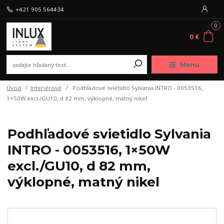
+421 905 564434
0
0 €
Menu
Úvod
Interiérové
Podhľadové svietidlo Sylvania INTRO - 0053516,
1×50W excl./GU10, d 82 mm, výklopné, matný nikel
Podhľadové svietidlo Sylvania
INTRO - 0053516, 1×50W
excl./GU10, d 82 mm,
výklopné, matný nikel