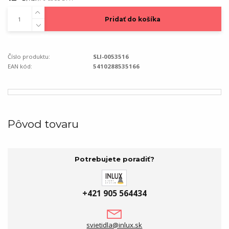
Pridať do košíka
Číslo produktu:
SLI-0053516
EAN kód:
5410288535166
Pôvod tovaru
Potrebujete poradiť?
+421 905 564434
svietidla@inlux.sk