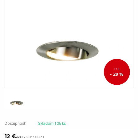
17 €
- 29 %
Dostupnosť
Skladom 106 ks
12 €
/
ks
9,76 €
bez DPH