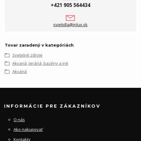
+421 905 564434
svietidla@inlux.sk
Tovar zaradený v kategóriách
Svetelné zdroje
Akvariá, teráriá, bazény a iné
Akváriá
INFORMÁCIE PRE ZÁKAZNÍKOV
O nás
Ako nakupovať
Kontakty