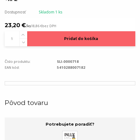
Dostupnosť
Skladom 1 ks
23,20 €
/
ks
18,86 €
bez DPH
Pridať do košíka
Číslo produktu:
SLI-0000718
EAN kód:
5410288007182
Pôvod tovaru
Potrebujete poradiť?