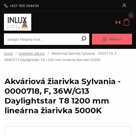
+421 905 564434
0
0 €
Menu
Úvod
Svetelné zdroje
Akváriová žiarivka Sylvania - 0000718, F,
36W/G13 Daylightstar T8 1200 mm lineárna žiarivka 5000K
Akváriová žiarivka Sylvania -
0000718, F, 36W/G13
Daylightstar T8 1200 mm
lineárna žiarivka 5000K