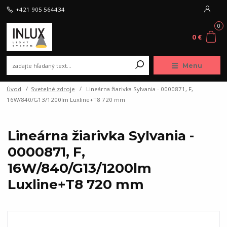
+421 905 564434
0
0 €
Menu
Úvod
Svetelné zdroje
Lineárna žiarivka Sylvania - 0000871, F,
16W/840/G13/1200lm Luxline+T8 720 mm
Lineárna žiarivka Sylvania -
0000871, F,
16W/840/G13/1200lm
Luxline+T8 720 mm