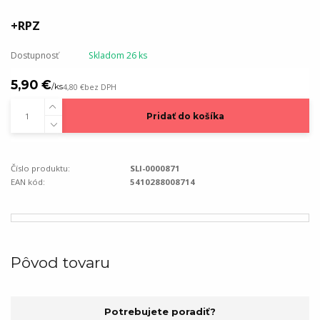
+RPZ
Dostupnosť
Skladom 26 ks
5,90 €
/
ks
4,80 €
bez DPH
Pridať do košíka
Číslo produktu:
SLI-0000871
EAN kód:
5410288008714
Pôvod tovaru
Potrebujete poradiť?