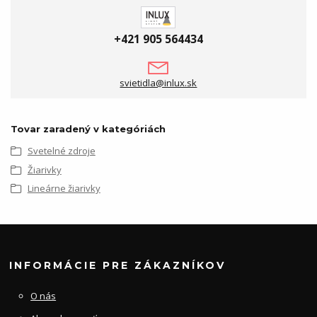
+421 905 564434
svietidla@inlux.sk
Tovar zaradený v kategóriách
Svetelné zdroje
Žiarivky
Lineárne žiarivky
INFORMÁCIE PRE ZÁKAZNÍKOV
O nás